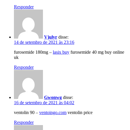
Responder
Vjulyr
disse:
14 de setembro de 2021 às 23:16
furosemide 180mg –
lasix buy
furosemide 40 mg buy online
uk
Responder
Gwonwg
disse:
16 de setembro de 2021 às 04:02
ventolin 90 –
ventoingo.com
ventolin price
Responder