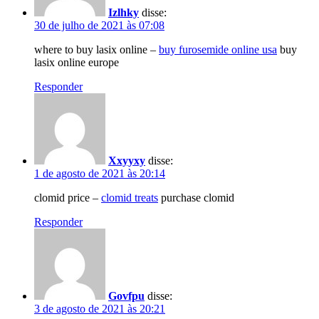
Izlhky
disse:
30 de julho de 2021 às 07:08
where to buy lasix online –
buy furosemide online usa
buy
lasix online europe
Responder
Xxyyxy
disse:
1 de agosto de 2021 às 20:14
clomid price –
clomid treats
purchase clomid
Responder
Govfpu
disse:
3 de agosto de 2021 às 20:21