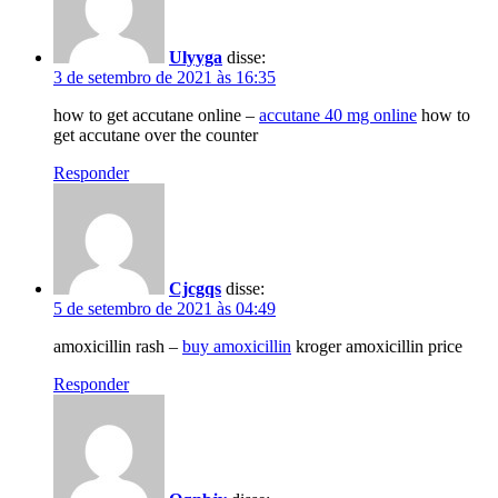
Ulyyga
disse:
3 de setembro de 2021 às 16:35
how to get accutane online –
accutane 40 mg online
how to
get accutane over the counter
Responder
Cjcgqs
disse:
5 de setembro de 2021 às 04:49
amoxicillin rash –
buy amoxicillin
kroger amoxicillin price
Responder