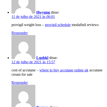
Hwygng
disse:
11 de julho de 2021 às 06:01
provigil weight loss –
provigil schedule
modafinil reviews
Responder
Lqobkl
disse:
12 de julho de 2021 às 15:57
cost of accutane –
where to buy accutane online uk
accutane
cream for sale
Responder