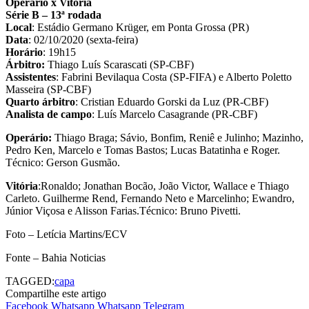
Operário x Vitória
Série B – 13ª rodada
Local
: Estádio Germano Krüger, em Ponta Grossa (PR)
Data
: 02/10/2020 (sexta-feira)
Horário
: 19h15
Árbitro:
Thiago Luís Scarascati (SP-CBF)
Assistentes
: Fabrini Bevilaqua Costa (SP-FIFA) e Alberto Poletto
Masseira (SP-CBF)
Quarto árbitro
: Cristian Eduardo Gorski da Luz (PR-CBF)
Analista de campo
: Luís Marcelo Casagrande (PR-CBF)
Operário:
Thiago Braga; Sávio, Bonfim, Reniê e Julinho; Mazinho,
Pedro Ken, Marcelo e Tomas Bastos; Lucas Batatinha e Roger.
Técnico: Gerson Gusmão.
Vitória
:Ronaldo; Jonathan Bocão, João Victor, Wallace e Thiago
Carleto. Guilherme Rend, Fernando Neto e Marcelinho; Ewandro,
Júnior Viçosa e Alisson Farias.Técnico: Bruno Pivetti.
Foto – Letícia Martins/ECV
Fonte – Bahia Noticias
TAGGED:
capa
Compartilhe este artigo
Facebook
Whatsapp
Whatsapp
Telegram