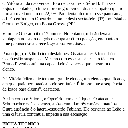
O Vitória ainda não venceu fora de casa nesta Série B. Em seis
jogos disputados, o time rubro-negro perdeu duas e empatou quatro.
Um aproveitamento de 22,2%. Para tentar derrubar esse panorama,
o Leão enfrenta o Operário na noite desta sexta-feira (1º), no Estádio
Germano Krüger, em Ponta Grossa (PR).
Vitória e Operário têm 17 pontos. No entanto, o Leão leva a
vantagem no saldo de gols e ocupa a sétima posição, enquanto o
time paranaense aparece logo atrás, em oitavo.
Para o jogo, o Vitória tem desfalques. Os atacantes Vico e Léo
Ceará estão suspensos. Mesmo com essas ausências, o técnico
Bruno Pivetti confia na capacidade das peças que integram o
elenco.
“O Vitória felizmente tem um grande elenco, um elenco qualificado,
em que qualquer jogador pode ser titular. É importante a sequência
de jogos para alguns”, destacou.
Assim como o Vitória, o Operário tem desfalques. O atacante
Schumacher está suspenso, após acumular três cartões amarelos.
Outra ausência é o lateral-esquerdo Fabiano. Ele pertence ao Leão e
uma cláusula contratual impede a sua escalação.
FICHA TÉCNICA