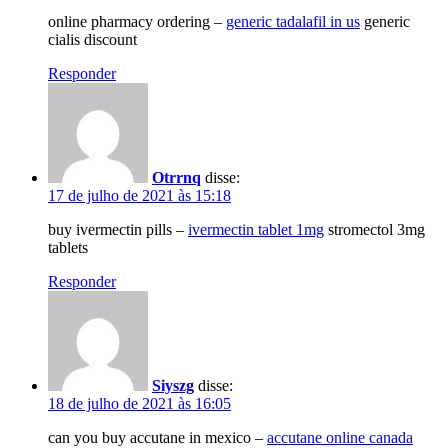
online pharmacy ordering –
generic tadalafil in us
generic
cialis discount
Responder
Otrrnq
disse:
17 de julho de 2021 às 15:18
buy ivermectin pills –
ivermectin tablet 1mg
stromectol 3mg
tablets
Responder
Siyszg
disse:
18 de julho de 2021 às 16:05
can you buy accutane in mexico –
accutane online canada