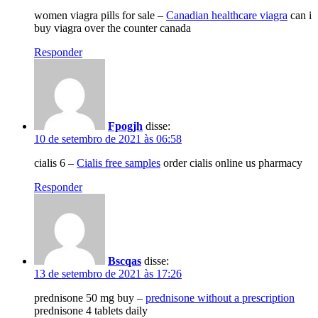
women viagra pills for sale –
Canadian healthcare viagra
can i
buy viagra over the counter canada
Responder
Fpogjh
disse:
10 de setembro de 2021 às 06:58
cialis 6 –
Cialis free samples
order cialis online us pharmacy
Responder
Bscqas
disse:
13 de setembro de 2021 às 17:26
prednisone 50 mg buy –
prednisone without a prescription
prednisone 4 tablets daily