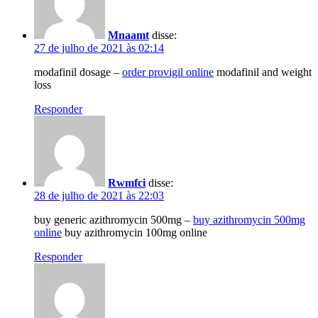
Mnaamt
disse:
27 de julho de 2021 às 02:14
modafinil dosage –
order provigil online
modafinil and weight
loss
Responder
Rwmfci
disse:
28 de julho de 2021 às 22:03
buy generic azithromycin 500mg –
buy azithromycin 500mg
online
buy azithromycin 100mg online
Responder