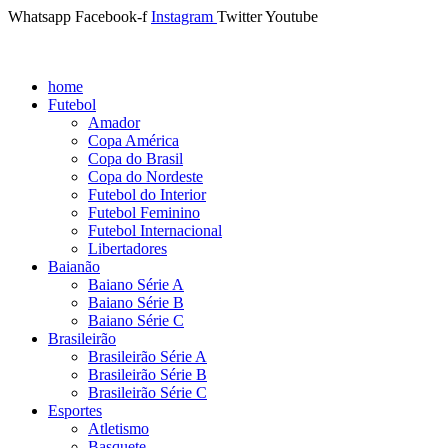
Whatsapp
Facebook-f
Instagram
Twitter
Youtube
home
Futebol
Amador
Copa América
Copa do Brasil
Copa do Nordeste
Futebol do Interior
Futebol Feminino
Futebol Internacional
Libertadores
Baianão
Baiano Série A
Baiano Série B
Baiano Série C
Brasileirão
Brasileirão Série A
Brasileirão Série B
Brasileirão Série C
Esportes
Atletismo
Basquete