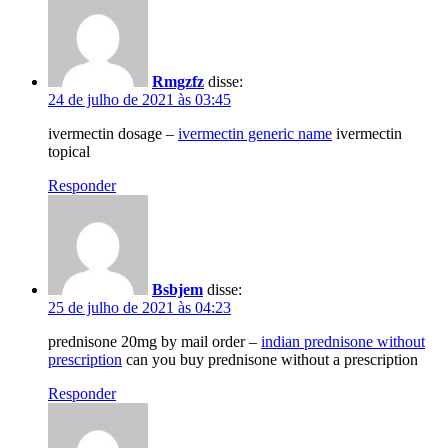
Rmgzfz
disse:
24 de julho de 2021 às 03:45
ivermectin dosage –
ivermectin generic name
ivermectin
topical
Responder
Bsbjem
disse:
25 de julho de 2021 às 04:23
prednisone 20mg by mail order –
indian prednisone without
prescription
can you buy prednisone without a prescription
Responder