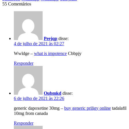
55 Comentários
Peejqp
disse:
4 de julho de 2021 às 02:27
Wwldge –
what is impotence
Cbbpjy
Responder
Oubmkd
disse:
6 de julho de 2021 às 22:26
generic dapoxetine 30mg –
buy generic priligy online
tadalafil
10mg from canada
Responder