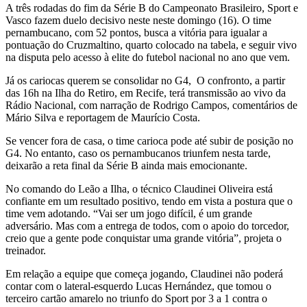
A três rodadas do fim da Série B do Campeonato Brasileiro, Sport e
Vasco fazem duelo decisivo neste neste domingo (16). O time
pernambucano, com 52 pontos, busca a vitória para igualar a
pontuação do Cruzmaltino, quarto colocado na tabela, e seguir vivo
na disputa pelo acesso à elite do futebol nacional no ano que vem.
Já os cariocas querem se consolidar no G4, O confronto, a partir
das 16h na Ilha do Retiro, em Recife, terá transmissão ao vivo da
Rádio Nacional, com narração de Rodrigo Campos, comentários de
Mário Silva e reportagem de Maurício Costa.
Se vencer fora de casa, o time carioca pode até subir de posição no
G4. No entanto, caso os pernambucanos triunfem nesta tarde,
deixarão a reta final da Série B ainda mais emocionante.
No comando do Leão a Ilha, o técnico Claudinei Oliveira está
confiante em um resultado positivo, tendo em vista a postura que o
time vem adotando. “Vai ser um jogo difícil, é um grande
adversário. Mas com a entrega de todos, com o apoio do torcedor,
creio que a gente pode conquistar uma grande vitória”, projeta o
treinador.
Em relação a equipe que começa jogando, Claudinei não poderá
contar com o lateral-esquerdo Lucas Hernández, que tomou o
terceiro cartão amarelo no triunfo do Sport por 3 a 1 contra o