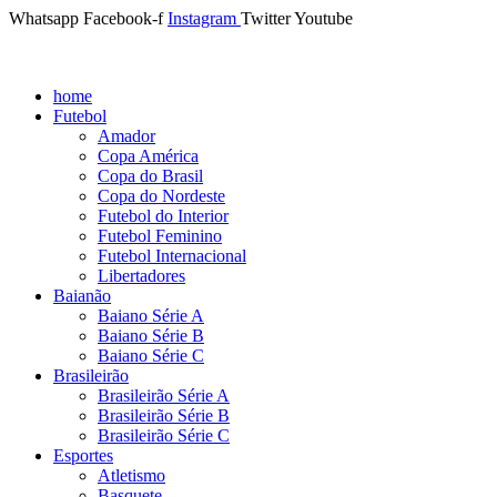
Whatsapp
Facebook-f
Instagram
Twitter
Youtube
home
Futebol
Amador
Copa América
Copa do Brasil
Copa do Nordeste
Futebol do Interior
Futebol Feminino
Futebol Internacional
Libertadores
Baianão
Baiano Série A
Baiano Série B
Baiano Série C
Brasileirão
Brasileirão Série A
Brasileirão Série B
Brasileirão Série C
Esportes
Atletismo
Basquete