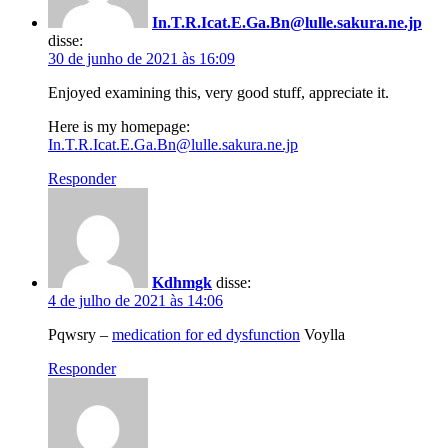
In.T.R.Icat.E.Ga.Bn@lulle.sakura.ne.jp
disse:
30 de junho de 2021 às 16:09
Enjoyed examining this, very good stuff, appreciate it.
Here is my homepage:
In.T.R.Icat.E.Ga.Bn@lulle.sakura.ne.jp
Responder
Kdhmgk
disse:
4 de julho de 2021 às 14:06
Pqwsry –
medication for ed dysfunction
Voylla
Responder