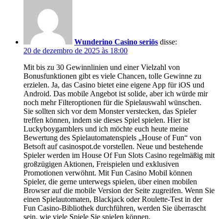
Wunderino Casino seriös
disse:
20 de dezembro de 2025 às 18:00
Mit bis zu 30 Gewinnlinien und einer Vielzahl von
Bonusfunktionen gibt es viele Chancen, tolle Gewinne zu
erzielen. Ja, das Casino bietet eine eigene App für iOS und
Android. Das mobile Angebot ist solide, aber ich würde mir
noch mehr Filteroptionen für die Spielauswahl wünschen.
Sie sollten sich vor dem Monster verstecken, das Spieler
treffen können, indem sie dieses Spiel spielen. Hier ist
Luckyboygamblers und ich möchte euch heute meine
Bewertung des Spielautomatenspiels „House of Fun“ von
Betsoft auf casinospot.de vorstellen. Neue und bestehende
Spieler werden im House Of Fun Slots Casino regelmäßig mit
großzügigen Aktionen, Freispielen und exklusiven
Promotionen verwöhnt. Mit Fun Casino Mobil können
Spieler, die gerne unterwegs spielen, über einen mobilen
Browser auf die mobile Version der Seite zugreifen. Wenn Sie
einen Spielautomaten, Blackjack oder Roulette-Test in der
Fun Casino-Bibliothek durchführen, werden Sie überrascht
sein, wie viele Spiele Sie spielen können.