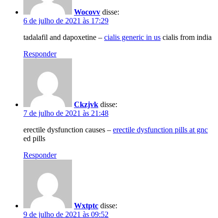
Wocovv
disse:
6 de julho de 2021 às 17:29
tadalafil and dapoxetine –
cialis generic in us
cialis from india
Responder
Ckzjvk
disse:
7 de julho de 2021 às 21:48
erectile dysfunction causes –
erectile dysfunction pills at gnc
ed pills
Responder
Wxtptc
disse:
9 de julho de 2021 às 09:52