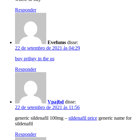
Responder
Evefums
disse:
22 de setembro de 2021 às 04:29
buy priligy in the us
Responder
Vpajbd
disse:
22 de setembro de 2021 às 11:56
generic sildenafil 100mg –
sildenafil price
generic name for
sildenafil
Responder