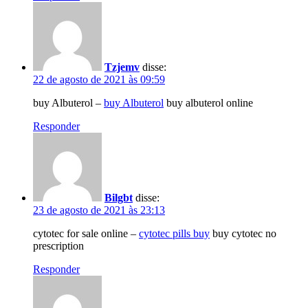
Tzjemv
disse:
22 de agosto de 2021 às 09:59
buy Albuterol –
buy Albuterol
buy albuterol online
Responder
Bilgbt
disse:
23 de agosto de 2021 às 23:13
cytotec for sale online –
cytotec pills buy
buy cytotec no
prescription
Responder