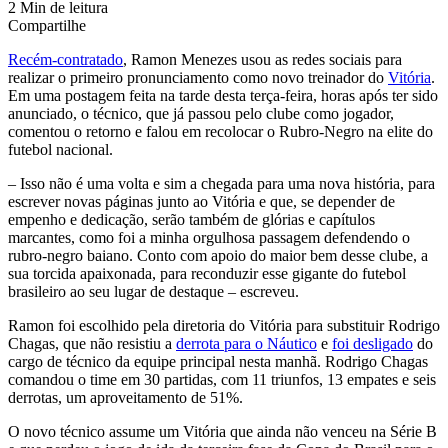
2 Min de leitura
Compartilhe
Recém-contratado
, Ramon Menezes usou as redes sociais para
realizar o primeiro pronunciamento como novo treinador do
Vitória
.
Em uma postagem feita na tarde desta terça-feira, horas após ter sido
anunciado, o técnico, que já passou pelo clube como jogador,
comentou o retorno e falou em recolocar o Rubro-Negro na elite do
futebol nacional.
– Isso não é uma volta e sim a chegada para uma nova história, para
escrever novas páginas junto ao Vitória e que, se depender de
empenho e dedicação, serão também de glórias e capítulos
marcantes, como foi a minha orgulhosa passagem defendendo o
rubro-negro baiano. Conto com apoio do maior bem desse clube, a
sua torcida apaixonada, para reconduzir esse gigante do futebol
brasileiro ao seu lugar de destaque – escreveu.
Ramon foi escolhido pela diretoria do Vitória para substituir Rodrigo
Chagas, que não resistiu a
derrota para o Náutico
e
foi desligado
do
cargo de técnico da equipe principal nesta manhã. Rodrigo Chagas
comandou o time em 30 partidas, com 11 triunfos, 13 empates e seis
derrotas, um aproveitamento de 51%.
O novo técnico assume um Vitória que ainda não venceu na Série B