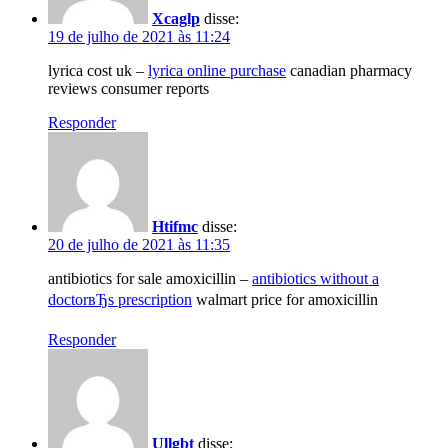
Xcaglp
disse:
19 de julho de 2021 às 11:24
lyrica cost uk –
lyrica online purchase
canadian pharmacy
reviews consumer reports
Responder
Htifmc
disse:
20 de julho de 2021 às 11:35
antibiotics for sale amoxicillin –
antibiotics without a
doctorвЂs prescription
walmart price for amoxicillin
Responder
Ullgbt
disse: