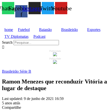
hatsapp
Facebook-
Instagram
Twitter
Youtube
f
home
Futebol
Baianão
Brasileirão
Esportes
TV Diplomatas
Podcast
Search
Publicidade
Publicidade
Brasileirão Série B
Ramon Menezes que reconduzir Vitória a
lugar de destaque
Last updated: 9 de junho de 2021 16:59
5 anos atrás
Compartilhe