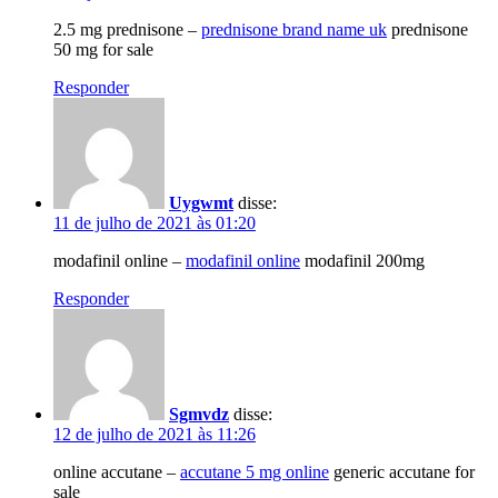
2.5 mg prednisone –
prednisone brand name uk
prednisone
50 mg for sale
Responder
Uygwmt
disse:
11 de julho de 2021 às 01:20
modafinil online –
modafinil online
modafinil 200mg
Responder
Sgmvdz
disse:
12 de julho de 2021 às 11:26
online accutane –
accutane 5 mg online
generic accutane for
sale