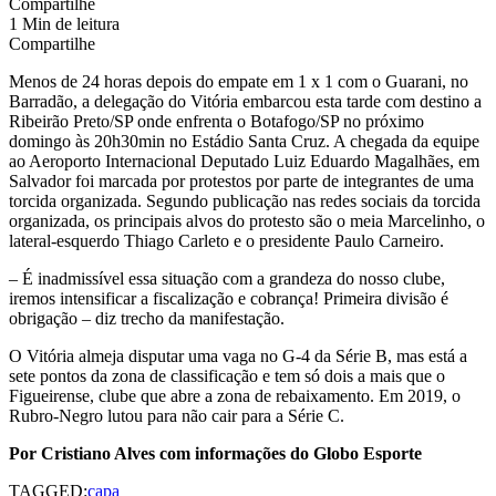
Compartilhe
1 Min de leitura
Compartilhe
Menos de 24 horas depois do empate em 1 x 1 com o Guarani, no
Barradão, a delegação do Vitória embarcou esta tarde com destino a
Ribeirão Preto/SP onde enfrenta o Botafogo/SP no próximo
domingo às 20h30min no Estádio Santa Cruz. A chegada da equipe
ao Aeroporto Internacional Deputado Luiz Eduardo Magalhães, em
Salvador foi marcada por protestos por parte de integrantes de uma
torcida organizada. Segundo publicação nas redes sociais da torcida
organizada, os principais alvos do protesto são o meia Marcelinho, o
lateral-esquerdo Thiago Carleto e o presidente Paulo Carneiro.
– É inadmissível essa situação com a grandeza do nosso clube,
iremos intensificar a fiscalização e cobrança! Primeira divisão é
obrigação – diz trecho da manifestação.
O Vitória almeja disputar uma vaga no G-4 da Série B, mas está a
sete pontos da zona de classificação e tem só dois a mais que o
Figueirense, clube que abre a zona de rebaixamento. Em 2019, o
Rubro-Negro lutou para não cair para a Série C.
Por Cristiano Alves com informações do Globo Esporte
TAGGED:
capa