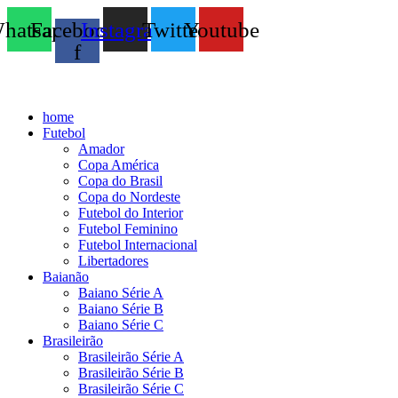
hatsapp
Facebook-
Instagram
Twitter
Youtube
f
home
Futebol
Amador
Copa América
Copa do Brasil
Copa do Nordeste
Futebol do Interior
Futebol Feminino
Futebol Internacional
Libertadores
Baianão
Baiano Série A
Baiano Série B
Baiano Série C
Brasileirão
Brasileirão Série A
Brasileirão Série B
Brasileirão Série C