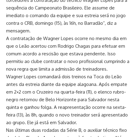
torcedores a contratação do técnico Wagner Lopes para a
sequência do Campeonato Brasileiro. Ele assume de
imediato o comando da equipe e sua estreia será no jogo
contra o CRB, domingo (15), às 16h, no Barradão”, diz a
mensagem.
A contratação de Wagner Lopes ocorre no mesmo dia em
que o Leão
acertou com Rodrigo Chagas para efetuar em
comum acordo a rescisão que estava pendente
. Isso
permitiu ao clube contratar o novo profissional cumprindo a
nova regra que limita a admissão de treinadores.
Wagner Lopes comandará dois treinos na Toca do Leão
antes da estreia diante da equipe alagoana. Após empate
em 2×2 com o Cruzeiro na quarta-feira (11), o elenco rubro-
negro retornou de Belo Horizonte para Salvador nesta
quinta e ganhou folga. A reapresentação ocorre na sexta-
feira (13), às 8h, quando o novo treinador será apresentado
ao grupo. Ele já está em Salvador.
Nas últimas duas rodadas da Série B, o auxiliar técnico fixo