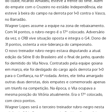
do clube, Ricardo Amadeu, esteve à frente do time. Além
do empate com o Cruzeiro no estádio Independência, ele
esteve à beira do campo na derrota por 1×0 contra o Vasco,
no Barradão.
Wagner Lopes assume a equipe na zona de rebaixamento.
Com 14 pontos, o rubro-negro é o 17º colocado. Adversário
da vez, o CRB vive situação oposta e integra o G4. Dono de
31 pontos, ostenta a vice-liderança do campeonato.
O novo treinador rubro-negro estava disputando a atual
edição da Série B do Brasileiro até o final de junho, quando
foi demitido do Vila Nova. Contratado pela equipe goiana
em março, ele foi desligado do cargo após derrota por 1×0
para o Confiança, na 6ª rodada. Antes, ele tinha amargado
outras duas derrotas, dois empates e comemorado apenas
um triunfo na competição. Na época, o Vila ocupava a
mesma posição do Vitória atualmente. Era o 17º colocado,
com cinco pontos.
Wagner Lopes será o terceiro treinador rubro-negro nesta