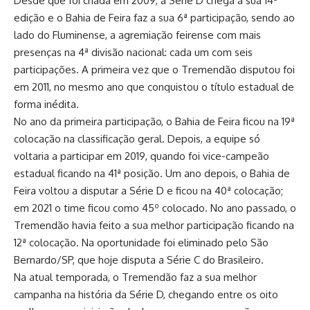
Desde que foi criada em 2009, a Série D chega à sua 14ª
edição e o Bahia de Feira faz a sua 6ª participação, sendo ao
lado do Fluminense, a agremiação feirense com mais
presenças na 4ª divisão nacional: cada um com seis
participações. A primeira vez que o Tremendão disputou foi
em 2011, no mesmo ano que conquistou o título estadual de
forma inédita.
No ano da primeira participação, o Bahia de Feira ficou na 19ª
colocação na classificação geral. Depois, a equipe só
voltaria a participar em 2019, quando foi vice-campeão
estadual ficando na 41ª posição. Um ano depois, o Bahia de
Feira voltou a disputar a Série D e ficou na 40ª colocação;
em 2021 o time ficou como 45º colocado. No ano passado, o
Tremendão havia feito a sua melhor participação ficando na
12ª colocação. Na oportunidade foi eliminado pelo São
Bernardo/SP, que hoje disputa a Série C do Brasileiro.
Na atual temporada, o Tremendão faz a sua melhor
campanha na história da Série D, chegando entre os oito