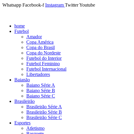
Whatsapp
Facebook-f
Instagram
Twitter
Youtube
home
Futebol
Amador
Copa América
Copa do Brasil
Copa do Nordeste
Futebol do Interior
Futebol Feminino
Futebol Internacional
Libertadores
Baianão
Baiano Série A
Baiano Série B
Baiano Série C
Brasileirão
Brasileirão Série A
Brasileirão Série B
Brasileirão Série C
Esportes
Atletismo
Basquete