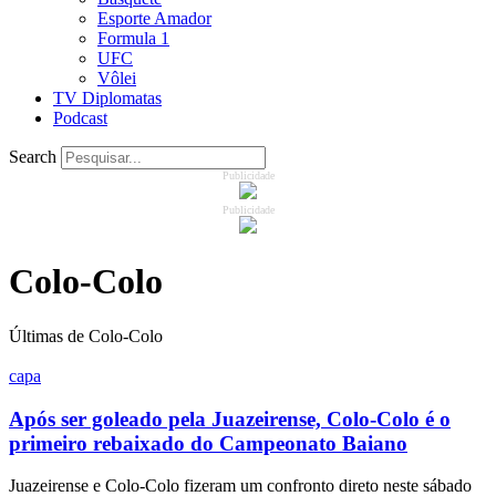
Esporte Amador
Formula 1
UFC
Vôlei
TV Diplomatas
Podcast
Search
Publicidade
Publicidade
Colo-Colo
Últimas de Colo-Colo
capa
Após ser goleado pela Juazeirense, Colo-Colo é o
primeiro rebaixado do Campeonato Baiano
Juazeirense e Colo-Colo fizeram um confronto direto neste sábado