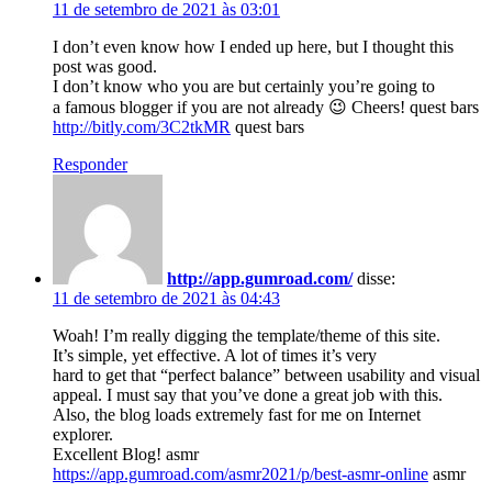
11 de setembro de 2021 às 03:01
I don’t even know how I ended up here, but I thought this
post was good.
I don’t know who you are but certainly you’re going to
a famous blogger if you are not already 😉 Cheers! quest bars
http://bitly.com/3C2tkMR
quest bars
Responder
http://app.gumroad.com/
disse:
11 de setembro de 2021 às 04:43
Woah! I’m really digging the template/theme of this site.
It’s simple, yet effective. A lot of times it’s very
hard to get that “perfect balance” between usability and visual
appeal. I must say that you’ve done a great job with this.
Also, the blog loads extremely fast for me on Internet
explorer.
Excellent Blog! asmr
https://app.gumroad.com/asmr2021/p/best-asmr-online
asmr