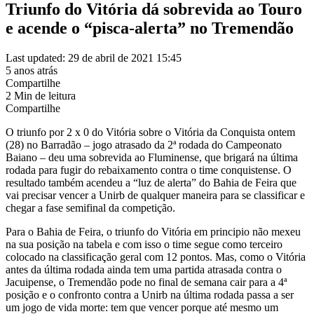
Triunfo do Vitória dá sobrevida ao Touro
e acende o “pisca-alerta” no Tremendão
Last updated: 29 de abril de 2021 15:45
5 anos atrás
Compartilhe
2 Min de leitura
Compartilhe
O triunfo por 2 x 0 do Vitória sobre o Vitória da Conquista ontem
(28) no Barradão – jogo atrasado da 2ª rodada do Campeonato
Baiano – deu uma sobrevida ao Fluminense, que brigará na última
rodada para fugir do rebaixamento contra o time conquistense. O
resultado também acendeu a “luz de alerta” do Bahia de Feira que
vai precisar vencer a Unirb de qualquer maneira para se classificar e
chegar a fase semifinal da competição.
Para o Bahia de Feira, o triunfo do Vitória em principio não mexeu
na sua posição na tabela e com isso o time segue como terceiro
colocado na classificação geral com 12 pontos. Mas, como o Vitória
antes da última rodada ainda tem uma partida atrasada contra o
Jacuipense, o Tremendão pode no final de semana cair para a 4ª
posição e o confronto contra a Unirb na última rodada passa a ser
um jogo de vida morte: tem que vencer porque até mesmo um