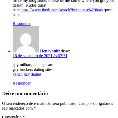
make my blog shine. Please let me know where you got your
design. Kudos quest
bars
https://www.iherb.com/search?kw=quest%20bars
quest
bars
Responder
Henrybuift
disse:
16 de setembro de 2021 às 02:31
gay military dating scam
gay truckers dating sites
vegan gay dating
Responder
Deixe um comentário
O seu endereço de e-mail não será publicado.
Campos obrigatórios
são marcados com
*
Comentário
*