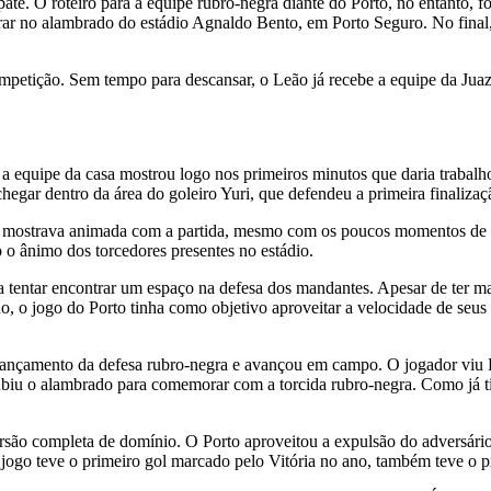
ate. O roteiro para a equipe rubro-negra diante do Porto, no entanto,
rar no alambrado do estádio Agnaldo Bento, em Porto Seguro. No fina
petição. Sem tempo para descansar, o Leão já recebe a equipe da Juazei
 a equipe da casa mostrou logo nos primeiros minutos que daria trabalh
gar dentro da área do goleiro Yuri, que defendeu a primeira finalizaç
 mostrava animada com a partida, mesmo com os poucos momentos de per
 o ânimo dos torcedores presentes no estádio.
ra tentar encontrar um espaço na defesa dos mandantes. Apesar de ter m
, o jogo do Porto tinha como objetivo aproveitar a velocidade de seus p
ançamento da defesa rubro-negra e avançou em campo. O jogador viu Pa
subiu o alambrado para comemorar com a torcida rubro-negra. Como já t
ão completa de domínio. O Porto aproveitou a expulsão do adversário
o jogo teve o primeiro gol marcado pelo Vitória no ano, também teve o p