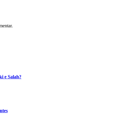
mentar.
i e Salah?
ntes