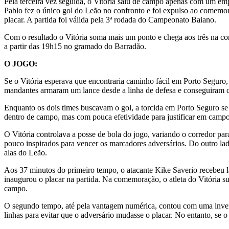
Pela terceira vez seguida, o Vitória saiu de campo apenas com um emp
Pablo fez o único gol do Leão no confronto e foi expulso ao comemo
placar. A partida foi válida pela 3ª rodada do Campeonato Baiano.
Com o resultado o Vitória soma mais um ponto e chega aos três na com
a partir das 19h15 no gramado do Barradão.
O JOGO:
Se o Vitória esperava que encontraria caminho fácil em Porto Seguro,
mandantes armaram um lance desde a linha de defesa e conseguiram che
Enquanto os dois times buscavam o gol, a torcida em Porto Seguro se
dentro de campo, mas com pouca efetividade para justificar em campo
O Vitória controlava a posse de bola do jogo, variando o corredor pa
pouco inspirados para vencer os marcadores adversários. Do outro lado
alas do Leão.
Aos 37 minutos do primeiro tempo, o atacante Kike Saverio recebeu l
inaugurou o placar na partida. Na comemoração, o atleta do Vitória 
campo.
O segundo tempo, até pela vantagem numérica, contou com uma invers
linhas para evitar que o adversário mudasse o placar. No entanto, se 