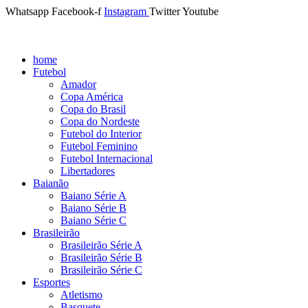
Whatsapp
Facebook-f
Instagram
Twitter
Youtube
home
Futebol
Amador
Copa América
Copa do Brasil
Copa do Nordeste
Futebol do Interior
Futebol Feminino
Futebol Internacional
Libertadores
Baianão
Baiano Série A
Baiano Série B
Baiano Série C
Brasileirão
Brasileirão Série A
Brasileirão Série B
Brasileirão Série C
Esportes
Atletismo
Basquete