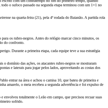
 foi escrito com um contratempo no fim do primeiro tempo, quando
l, todo o sufoco passado na segunda etapa terminou com um 1×1 no
rense na quarta-feira (21), pela 4ª rodada do Baianão. A partida rola
o para os rubro-negros. Antes do relógio marcar cinco minutos, os
ão do confronto.
igo. Durante a primeira etapa, cada equipe teve a sua estratégia
ais o domínio das ações, os atacantes rubro-negros se mostraram
ontas e laterais para jogar pelos lados, aproveitando as costas dos
blo entrar na área e achou o camisa 10, que bateu de primeira e
inha amarelo, o meia recebeu a segunda advertência e foi expulso de
 e envolveu totalmente o Leão em campo, que precisou recuar suas
rimeiro sofrido.