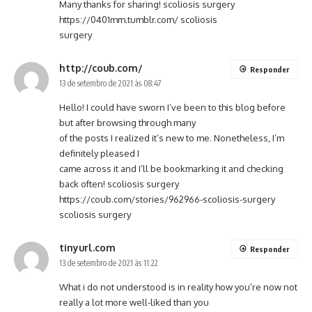
Many thanks for sharing! scoliosis surgery
https://0401mm.tumblr.com/
scoliosis
surgery
http://coub.com/
Responder
13 de setembro de 2021 às 08:47
Hello! I could have sworn I’ve been to this blog before
but after browsing through many
of the posts I realized it’s new to me. Nonetheless, I’m
definitely pleased I
came across it and I’ll be bookmarking it and checking
back often! scoliosis surgery
https://coub.com/stories/962966-scoliosis-surgery
scoliosis surgery
tinyurl.com
Responder
13 de setembro de 2021 às 11:22
What i do not understood is in reality how you’re now not
really a lot more well-liked than you