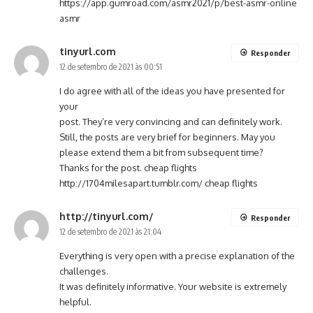
https://app.gumroad.com/asmr2021/p/best-asmr-online
asmr
tinyurl.com
Responder
12 de setembro de 2021 às 00:51
I do agree with all of the ideas you have presented for
your
post. They’re very convincing and can definitely work.
Still, the posts are very brief for beginners. May you
please extend them a bit from subsequent time?
Thanks for the post. cheap flights
http://1704milesapart.tumblr.com/
cheap flights
http://tinyurl.com/
Responder
12 de setembro de 2021 às 21:04
Everything is very open with a precise explanation of the
challenges.
It was definitely informative. Your website is extremely
helpful.