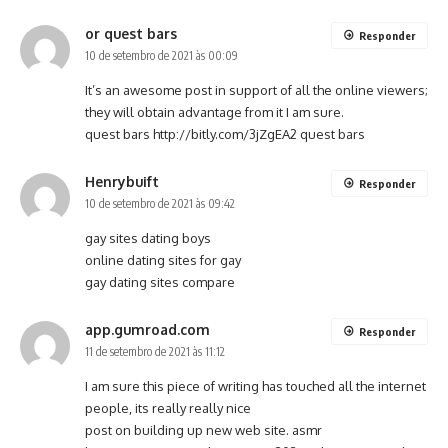
or quest bars
Responder
10 de setembro de 2021 às 00:09
It’s an awesome post in support of all the online viewers;
they will obtain advantage from it I am sure.
quest bars
http://bitly.com/3jZgEA2
quest bars
Henrybuift
Responder
10 de setembro de 2021 às 09:42
gay sites dating boys
online dating sites for gay
gay dating sites compare
app.gumroad.com
Responder
11 de setembro de 2021 às 11:12
I am sure this piece of writing has touched all the internet
people, its really really nice
post on building up new web site. asmr