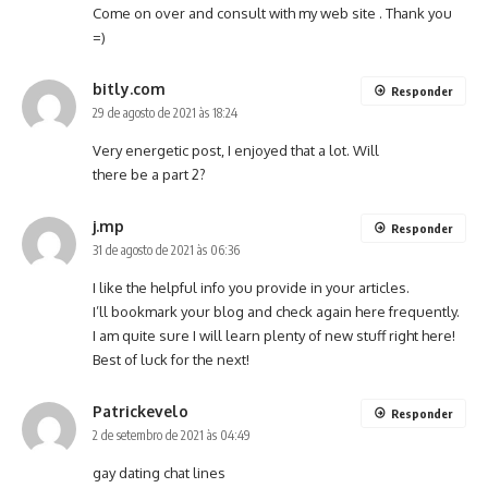
Come on over and consult with my web site . Thank you
=)
bitly.com
Responder
29 de agosto de 2021 às 18:24
Very energetic post, I enjoyed that a lot. Will
there be a part 2?
j.mp
Responder
31 de agosto de 2021 às 06:36
I like the helpful info you provide in your articles.
I’ll bookmark your blog and check again here frequently.
I am quite sure I will learn plenty of new stuff right here!
Best of luck for the next!
Patrickevelo
Responder
2 de setembro de 2021 às 04:49
gay dating chat lines