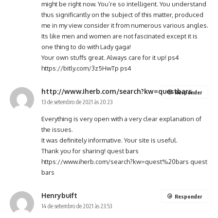
might be right now. You’re so intelligent. You understand
thus significantly on the subject of this matter, produced
me in my view consider it from numerous various angles.
Its like men and women are not fascinated except it is
one thing to do with Lady gaga!
Your own stuffs great. Always care for it up! ps4
https://bitly.com/3z5HwTp
ps4
http://www.iherb.com/search?kw=questbars
Responder
13 de setembro de 2021 às 20:23
Everything is very open with a very clear explanation of
the issues.
It was definitely informative. Your site is useful.
Thank you for sharing! quest bars
https://www.iherb.com/search?kw=quest%20bars
quest
bars
Henrybuift
Responder
14 de setembro de 2021 às 23:53