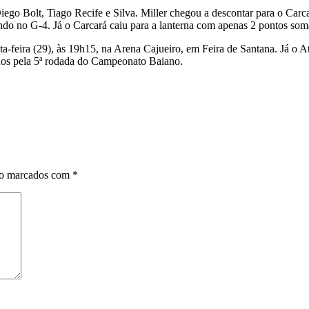
iego Bolt, Tiago Recife e Silva. Miller chegou a descontar para o Car
ando no G-4. Já o Carcará caiu para a lanterna com apenas 2 pontos som
a-feira (29), às 19h15, na Arena Cajueiro, em Feira de Santana. Já o Atl
idos pela 5ª rodada do Campeonato Baiano.
ão marcados com
*