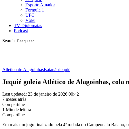
Esporte Amador
Formula 1
UFC
Vôlei
TV Diplomatas
Podcast
Search
Atlético de Alagoinhas
Baianão
Jequié
Jequié goleia Atlético de Alagoinhas, cola
Last updated: 23 de janeiro de 2026 00:42
7 meses atrás
Compartilhe
1 Min de leitura
Compartilhe
Em mais um jogo finalizado pela 4ª rodada do Campeonato Baiano, o J