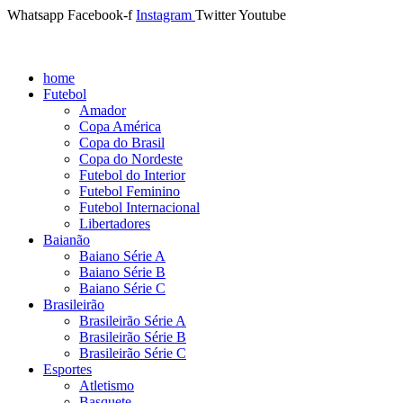
Whatsapp
Facebook-f
Instagram
Twitter
Youtube
home
Futebol
Amador
Copa América
Copa do Brasil
Copa do Nordeste
Futebol do Interior
Futebol Feminino
Futebol Internacional
Libertadores
Baianão
Baiano Série A
Baiano Série B
Baiano Série C
Brasileirão
Brasileirão Série A
Brasileirão Série B
Brasileirão Série C
Esportes
Atletismo
Basquete