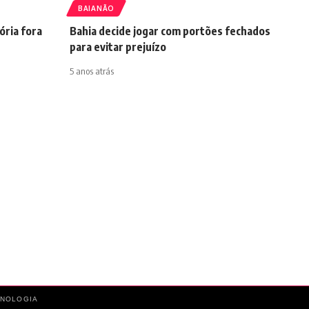
BAIANÃO
ória fora
Bahia decide jogar com portões fechados
para evitar prejuízo
5 anos atrás
CNOLOGIA