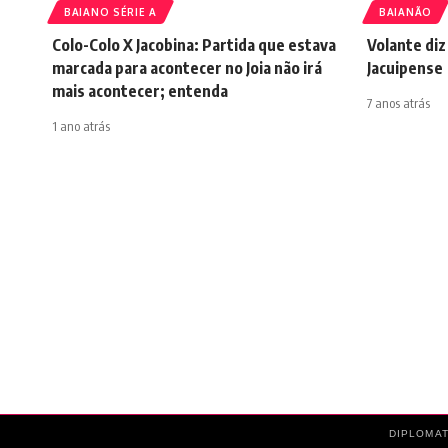
BAIANO SÉRIE A
BAIANÃO
Colo-Colo X Jacobina: Partida que estava
Volante di
marcada para acontecer no Joia não irá
Jacuipense
mais acontecer; entenda
7 anos atrás
1 ano atrás
DIPLOMAT