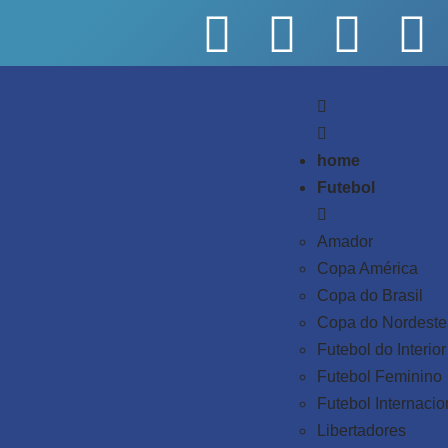
home
Futebol
Amador
Copa América
Copa do Brasil
Copa do Nordeste
Futebol do Interior
Futebol Feminino
Futebol Internacio
Libertadores