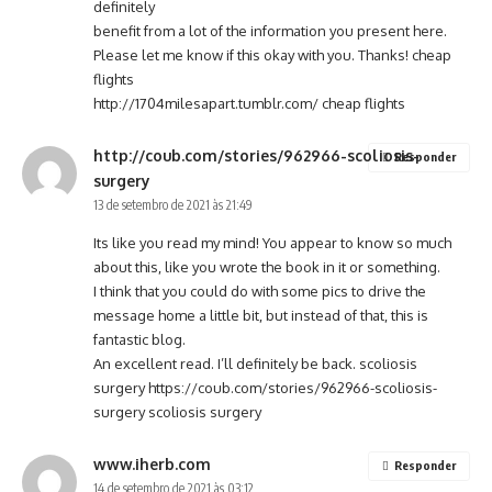
definitely
benefit from a lot of the information you present here.
Please let me know if this okay with you. Thanks! cheap
flights
http://1704milesapart.tumblr.com/
cheap flights
http://coub.com/stories/962966-scoliosis-
Responder
surgery
13 de setembro de 2021 às 21:49
Its like you read my mind! You appear to know so much
about this, like you wrote the book in it or something.
I think that you could do with some pics to drive the
message home a little bit, but instead of that, this is
fantastic blog.
An excellent read. I’ll definitely be back. scoliosis
surgery
https://coub.com/stories/962966-scoliosis-
surgery
scoliosis surgery
www.iherb.com
Responder
14 de setembro de 2021 às 03:12