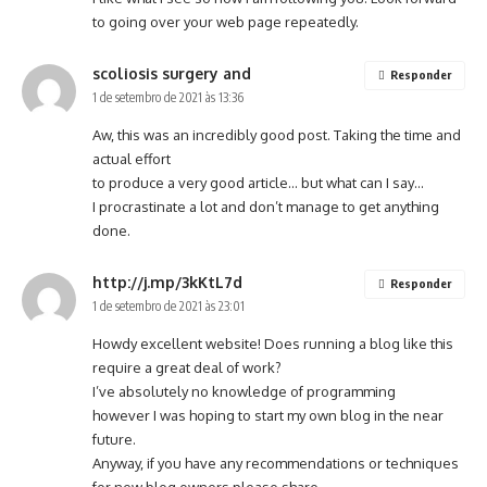
to going over your web page repeatedly.
scoliosis surgery and
Responder
1 de setembro de 2021 às 13:36
Aw, this was an incredibly good post. Taking the time and
actual effort
to produce a very good article… but what can I say…
I procrastinate a lot and don’t manage to get anything
done.
http://j.mp/3kKtL7d
Responder
1 de setembro de 2021 às 23:01
Howdy excellent website! Does running a blog like this
require a great deal of work?
I’ve absolutely no knowledge of programming
however I was hoping to start my own blog in the near
future.
Anyway, if you have any recommendations or techniques