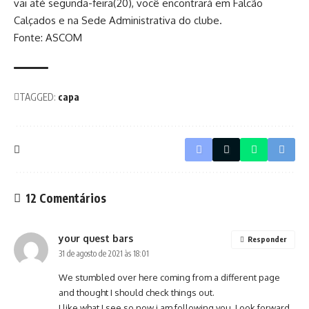
vai até segunda-feira(20), você encontrará em Falcão
Calçados e na Sede Administrativa do clube.
Fonte: ASCOM
TAGGED:
capa
12 Comentários
your quest bars
Responder
31 de agosto de 2021 às 18:01
We stumbled over here coming from a different page
and thought I should check things out.
I like what I see so now i am following you. Look forward