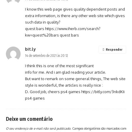
I know this web page gives quality dependent posts and
extra information, is there any other web site which gives
such data in quality?
quest bars
https://www.iherb.com/search?
kw=quest%20bars
quest bars
bit.ly
Responder
14 de setembro de 2021 às 20:12
I think this is one of the most significant
info for me. And i am glad reading your article.
But want to remark on some general things, The web site
style is wonderful, the articles is really nice :
D. Good job, cheers ps4 games
https://bitly.com/3nkdKIi
ps4 games
Deixe um comentário
O seu endereço de e-mail não será publicado.
Campos obrigatórios são marcados com