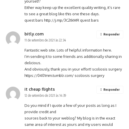
yourself?
Either way keep up the excellent quality writing, it’s rare
to see a great blog like this one these days.
quest bars
http://j.mp/3C2tkMR
quest bars
bitly.com
Responder
11 de setembro de 2021 às 22:34
Fantastic web site. Lots of helpful information here.
I’m sending it to some friends ans additionally sharing in
delicious.
And obviously, thank you in your effort! scoliosis surgery
https://0401mm.tumblr.com/
scoliosis surgery
it cheap flights
Responder
12 de setembro de 2021 às 14:39
Do you mind if I quote a few of your posts as long as I
provide credit and
sources back to your weblog? My blog is in the exact
same area of interest as yours and my users would