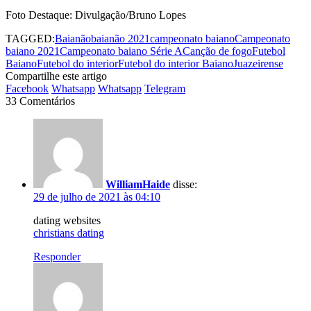
Foto Destaque: Divulgação/Bruno Lopes
TAGGED:
Baianão
baianão 2021
campeonato baiano
Campeonato
baiano 2021
Campeonato baiano Série A
Canção de fogo
Futebol
Baiano
Futebol do interior
Futebol do interior Baiano
Juazeirense
Compartilhe este artigo
Facebook
Whatsapp
Whatsapp
Telegram
33 Comentários
WilliamHaide
disse:
29 de julho de 2021 às 04:10
dating websites
christians dating
Responder