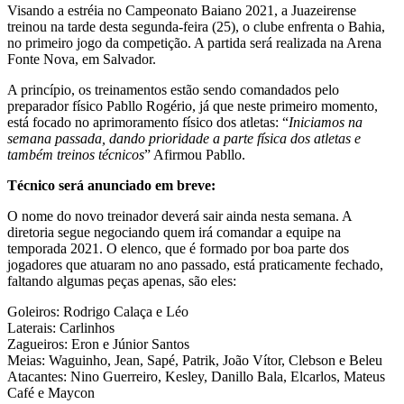
Visando a estréia no Campeonato Baiano 2021, a Juazeirense
treinou na tarde desta segunda-feira (25), o clube enfrenta o Bahia,
no primeiro jogo da competição. A partida será realizada na Arena
Fonte Nova, em Salvador.
A princípio, os treinamentos estão sendo comandados pelo
preparador físico Pabllo Rogério, já que neste primeiro momento,
está focado no aprimoramento físico dos atletas: “
Iniciamos na
semana passada, dando prioridade a parte física dos atletas e
também treinos técnicos
” Afirmou Pabllo.
Técnico será anunciado em breve:
O nome do novo treinador deverá sair ainda nesta semana. A
diretoria segue negociando quem irá comandar a equipe na
temporada 2021. O elenco, que é formado por boa parte dos
jogadores que atuaram no ano passado, está praticamente fechado,
faltando algumas peças apenas, são eles:
Goleiros: Rodrigo Calaça e Léo
Laterais: Carlinhos
Zagueiros: Eron e Júnior Santos
Meias: Waguinho, Jean, Sapé, Patrik, João Vítor, Clebson e Beleu
Atacantes: Nino Guerreiro, Kesley, Danillo Bala, Elcarlos, Mateus
Café e Maycon