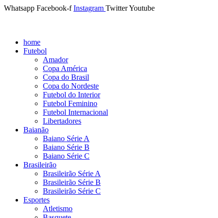
Whatsapp
Facebook-f
Instagram
Twitter
Youtube
home
Futebol
Amador
Copa América
Copa do Brasil
Copa do Nordeste
Futebol do Interior
Futebol Feminino
Futebol Internacional
Libertadores
Baianão
Baiano Série A
Baiano Série B
Baiano Série C
Brasileirão
Brasileirão Série A
Brasileirão Série B
Brasileirão Série C
Esportes
Atletismo
Basquete