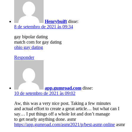
Henrybuift
disse:
8 de setembro de 2021 às 09:34
gay bipolar dating
match com for gay dating
ohio gay dating
Responder
app.gumroad.com
disse:
10 de setembro de 2021 às 09:02
Aw, this was a very nice post. Taking a few minutes
and actual effort to create a great article… but what can I
say… I put things off a whole lot and don’t manage
to get nearly anything done. asmr
https://app.gumroad.com/asmr2021/p/best-asmr-online
asmr