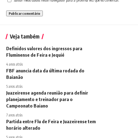
Salvar meus dados neste navegador para a próxima vez que eu comentar.
Veja também
Definidos valores dos ingressos para
Fluminense de Feira e Jequié
4 anos atrás
FBF anuncia data da última rodada do
Baianão
5 anos atrás
Juazeirense agenda reunião para definir
planejamento e treinador para o
Campeonato Baiano
7 anos atrás
Partida entre Flu de Feira e Juazeirense tem
horário alterado
5 anos atrás