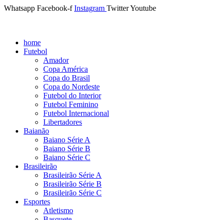
Whatsapp
Facebook-f
Instagram
Twitter
Youtube
home
Futebol
Amador
Copa América
Copa do Brasil
Copa do Nordeste
Futebol do Interior
Futebol Feminino
Futebol Internacional
Libertadores
Baianão
Baiano Série A
Baiano Série B
Baiano Série C
Brasileirão
Brasileirão Série A
Brasileirão Série B
Brasileirão Série C
Esportes
Atletismo
Basquete