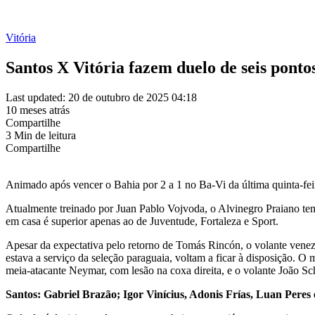
Vitória
Santos X Vitória fazem duelo de seis ponto
Last updated: 20 de outubro de 2025 04:18
10 meses atrás
Compartilhe
3 Min de leitura
Compartilhe
Animado após vencer o Bahia por 2 a 1 no Ba-Vi da última quinta-feir
Atualmente treinado por Juan Pablo Vojvoda, o Alvinegro Praiano te
em casa é superior apenas ao de Juventude, Fortaleza e Sport.
Apesar da expectativa pelo retorno de Tomás Rincón, o volante venezu
estava a serviço da seleção paraguaia, voltam a ficar à disposição. 
meia-atacante Neymar, com lesão na coxa direita, e o volante João Sc
Santos: Gabriel Brazão; Igor Vinícius, Adonis Frías, Luan Peres