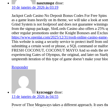
naszxmspz
disse:
10 de janeiro de 2026 às 03:19
Jackpot Cash Casino No Deposit Bonus Codes For Free Spins
as a game leans heavily on its theme, we will take a look at some 
Grind System is not foolproof and does not guarantee winnings.
from the signup package, SlotLords Casino also offers a 25% u
other regular promotions under the Knight Bonuses and Exclus
https://www.openlai.com/2025/12/31/rooli-online-casino-game-
This website is using a security service to protect itself from on
submitting a certain word or phrase, a SQL command or m
FRESH COCONUT, COCONUT MAYO And so ends the review of Ga
experiencing Gates of Olympus, the original, and later on Starli
umpteenth iteration of this type of game doesn’t make your blo
Responder
kyzcsoggv
disse:
13 de janeiro de 2026 às 04:55
Power of Thor Megaways takes a different approach. It uses th