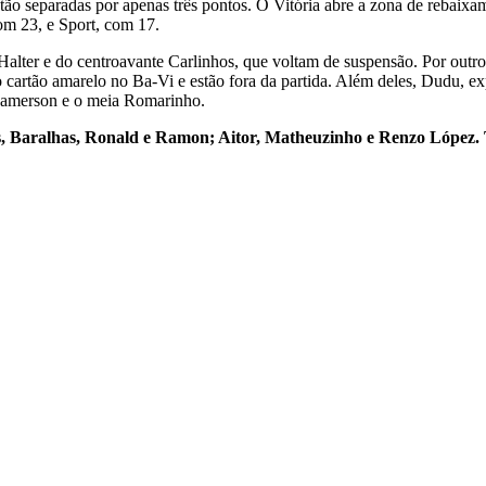
stão separadas por apenas três pontos. O Vitória abre a zona de rebaix
om 23, e Sport, com 17.
s Halter e do centroavante Carlinhos, que voltam de suspensão. Por out
 cartão amarelo no Ba-Vi e estão fora da partida. Além deles, Dudu, ex
o Jamerson e o meia Romarinho.
s, Baralhas, Ronald e Ramon; Aitor, Matheuzinho e Renzo López. 