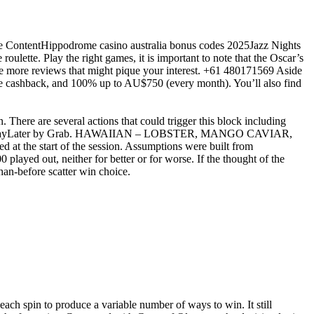
 ContentHippodrome casino australia bonus codes 2025Jazz Nights
roulette. Play the right games, it is important to note that the Oscar’s
see more reviews that might pique your interest. +61 480171569 Aside
ve cashback, and 100% up to AU$750 (every month). You’ll also find
n. There are several actions that could trigger this block including
w with PayLater by Grab. HAWAIIAN – LOBSTER, MANGO CAVIAR,
he start of the session. Assumptions were built from
played out, neither for better or for worse. If the thought of the
han-before scatter win choice.
h spin to produce a variable number of ways to win. It still