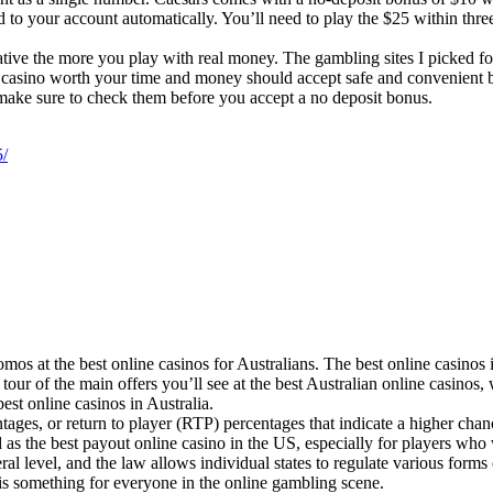
d to your account automatically. You’ll need to play the $25 within thr
ative the more you play with real money. The gambling sites I picked f
ne casino worth your time and money should accept safe and convenien
 make sure to check them before you accept a no deposit bonus.
5/
mos at the best online casinos for Australians. The best online casinos i
our of the main offers you’ll see at the best Australian online casinos, 
best online casinos in Australia.
tages, or return to player (RTP) percentages that indicate a higher ch
d as the best payout online casino in the US, especially for players wh
eral level, and the law allows individual states to regulate various for
 is something for everyone in the online gambling scene.