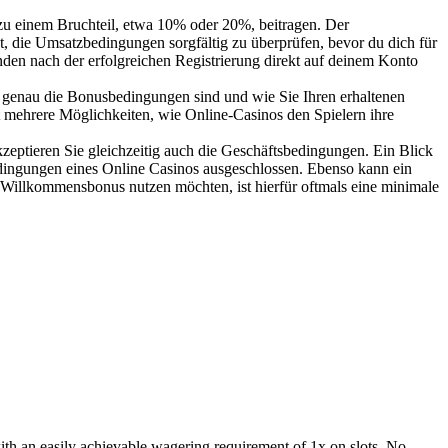
zu einem Bruchteil, etwa 10% oder 20%, beitragen. Der
t, die Umsatzbedingungen sorgfältig zu überprüfen, bevor du dich für
nden nach der erfolgreichen Registrierung direkt auf deinem Konto
as genau die Bonusbedingungen sind und wie Sie Ihren erhaltenen
bt mehrere Möglichkeiten, wie Online-Casinos den Spielern ihre
zeptieren Sie gleichzeitig auch die Geschäftsbedingungen. Ein Blick
dingungen eines Online Casinos ausgeschlossen. Ebenso kann ein
illkommensbonus nutzen möchten, ist hierfür oftmals eine minimale
th an easily achievable wagering requirement of 1x on slots. No