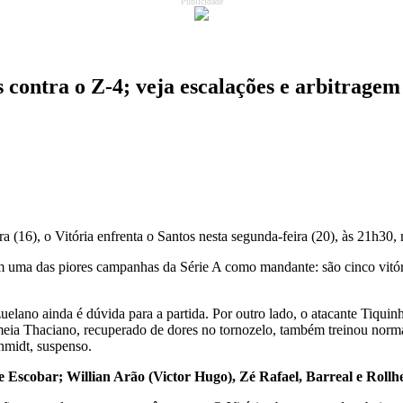
Publicidade
s contra o Z-4; veja escalações e arbitragem
a (16), o Vitória enfrenta o Santos nesta segunda-feira (20), às 21h30,
m uma das piores campanhas da Série A como mandante: são cinco vitór
elano ainda é dúvida para a partida. Por outro lado, o atacante Tiquin
O meia Thaciano, recuperado de dores no tornozelo, também treinou nor
hmidt, suspenso.
 e Escobar; Willian Arão (Victor Hugo), Zé Rafael, Barreal e Roll