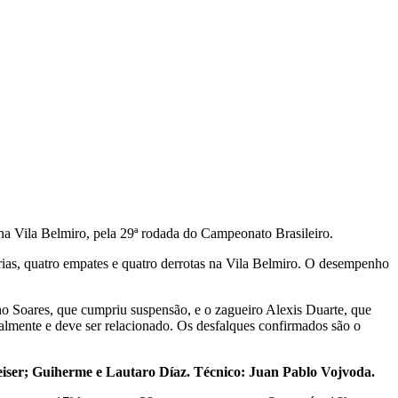
 na Vila Belmiro, pela 29ª rodada do Campeonato Brasileiro.
ias, quatro empates e quatro derrotas na Vila Belmiro. O desempenho
ho Soares, que cumpriu suspensão, e o zagueiro Alexis Duarte, que
malmente e deve ser relacionado. Os desfalques confirmados são o
heiser; Guiherme e Lautaro Díaz. Técnico: Juan Pablo Vojvoda.