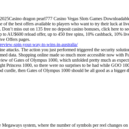
 2025Casino dragon pearl777 Casino Vegas Slots Games Downloadable
of the best offers available to players who want to try their luck at live 
 Don’t miss out on 135 free no deposit casino bonuses, click here to 
p to AU$600 reload offer, up to 450 free spins, 10% cashback, 10% li
ive Offers pages.
review-spin-your-way-to-wins-in-australia/
line attacks. The action you just performed triggered the security solutio
alformed data. Shopping online made so much more accessible no
tes of Olympus 1000, which unfolded pretty much as expected at t
ght Princess 1000, so there were no surprises to be had while GOO 1000 
od curdle, then Gates of Olympus 1000 should be all good as a bigger-t
e Megaways system, where the number of symbols per reel changes on eac