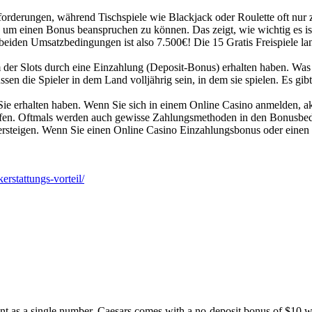
rderungen, während Tischspiele wie Blackjack oder Roulette oft nur 
t, um einen Bonus beanspruchen zu können. Das zeigt, wie wichtig es is
eiden Umsatzbedingungen ist also 7.500€! Die 15 Gratis Freispiele la
nem der Slots durch eine Einzahlung (Deposit-Bonus) erhalten haben. W
en die Spieler in dem Land volljährig sein, in dem sie spielen. Es gi
Sie erhalten haben. Wenn Sie sich in einem Online Casino anmelden, ak
elfen. Oftmals werden auch gewisse Zahlungsmethoden in den Bonusbe
teigen. Wenn Sie einen Online Casino Einzahlungsbonus oder einen W
erstattungs-vorteil/
nt as a single number. Caesars comes with a no-deposit bonus of $10 wi