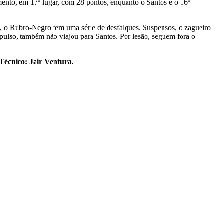
amento, em 17º lugar, com 28 pontos, enquanto o Santos é o 16º
ro, o Rubro-Negro tem uma série de desfalques. Suspensos, o zagueiro
pulso, também não viajou para Santos. Por lesão, seguem fora o
Técnico: Jair Ventura.