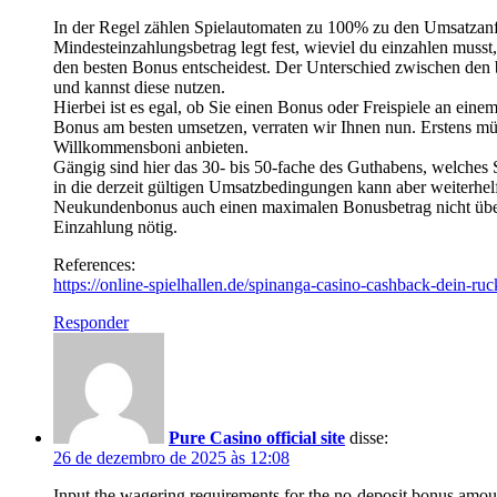
In der Regel zählen Spielautomaten zu 100% zu den Umsatzanfo
Mindesteinzahlungsbetrag legt fest, wieviel du einzahlen muss
den besten Bonus entscheidest. Der Unterschied zwischen den b
und kannst diese nutzen.
Hierbei ist es egal, ob Sie einen Bonus oder Freispiele an ei
Bonus am besten umsetzen, verraten wir Ihnen nun. Erstens müss
Willkommensboni anbieten.
Gängig sind hier das 30- bis 50-fache des Guthabens, welches 
in die derzeit gültigen Umsatzbedingungen kann aber weiterh
Neukundenbonus auch einen maximalen Bonusbetrag nicht übers
Einzahlung nötig.
References:
https://online-spielhallen.de/spinanga-casino-cashback-dein-ruck
Responder
Pure Casino official site
disse:
26 de dezembro de 2025 às 12:08
Input the wagering requirements for the no-deposit bonus amou