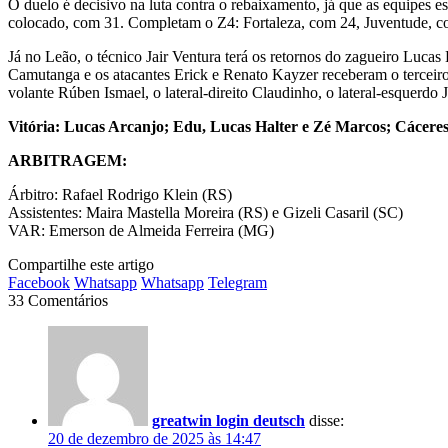
O duelo é decisivo na luta contra o rebaixamento, já que as equipes e
colocado, com 31. Completam o Z4: Fortaleza, com 24, Juventude, c
Já no Leão, o técnico Jair Ventura terá os retornos do zagueiro Luca
Camutanga e os atacantes Erick e Renato Kayzer receberam o terceiro
volante Rúben Ismael, o lateral-direito Claudinho, o lateral-esquerd
Vitória: Lucas Arcanjo; Edu, Lucas Halter e Zé Marcos; Cácere
ARBITRAGEM:
Árbitro: Rafael Rodrigo Klein (RS)
Assistentes: Maira Mastella Moreira (RS) e Gizeli Casaril (SC)
VAR: Emerson de Almeida Ferreira (MG)
Compartilhe este artigo
Facebook
Whatsapp
Whatsapp
Telegram
33 Comentários
greatwin login deutsch
disse:
20 de dezembro de 2025 às 14:47