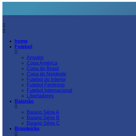
home
Futebol
Amador
Copa América
Copa do Brasil
Copa do Nordeste
Futebol do Interior
Futebol Feminino
Futebol Internacional
Libertadores
Baianão
Baiano Série A
Baiano Série B
Baiano Série C
Brasileirão