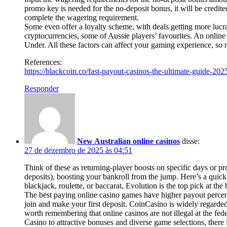
promo key is needed for the no-deposit bonus, it will be credite
complete the wagering requirement.
Some even offer a loyalty scheme, with deals getting more lucr
cryptocurrencies, some of Aussie players’ favourites. An onli
Under. All these factors can affect your gaming experience, so
References:
https://blackcoin.co/fast-payout-casinos-the-ultimate-guide-202
Responder
New Australian online casinos
disse:
27 de dezembro de 2025 às 04:51
Think of these as returning-player boosts on specific days or pro
deposits), boosting your bankroll from the jump. Here’s a quick t
blackjack, roulette, or baccarat, Evolution is the top pick at the 
The best paying online casino games have higher payout percen
join and make your first deposit. CoinCasino is widely regarde
worth remembering that online casinos are not illegal at the fed
Casino to attractive bonuses and diverse game selections, there