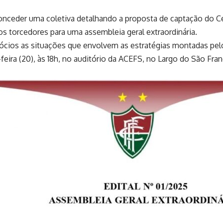
conceder uma coletiva detalhando a proposta de captação do C
s torcedores para uma assembleia geral extraordinária.
sócios as situações que envolvem as estratégias montadas pelo 
ira (20), às 18h, no auditório da ACEFS, no Largo do São Franc