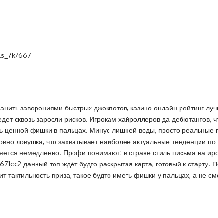
als_7k/667
манить заверениями быстрых джекпотов, казино онлайн рейтинг лу
дет сквозь заросли рисков. Игрокам хайроллеров да дебютантов, чт
ть ценной фишки в пальцах. Минус лишней воды, просто реальные п
овно ловушка, что захватывает наиболее актуальные тенденции по 
вляется немедленно. Профи понимают: в стране стиль письма на иро
671ec2
данный топ ждёт будто раскрытая карта, готовый к старту.
ит тактильность приза, такое будто иметь фишки у пальцах, а не см