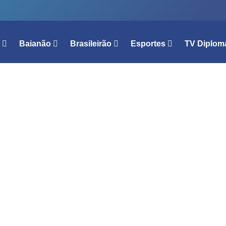
l
Baianão
Brasileirão
Esportes
TV Diplom