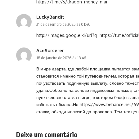
https://t.me/s/dragon_money_mani
LuckyBandit
31 de dezembro de 2025 às 01:40
http://images.google.ki/url?q=https://t.me/offici
AceSorcerer
18 de janeiro de 2026 às 18:46
В мире азарта, где любой площадка пытается за
становится именно той путеводителем, которая ве
почувствовать подлинную выплату, словно тяжес
удача.Собрано на основе яндексовых поисков, сл
пункт словно ставка в игре, в котором блеф выя
избежать обмана.На
https://www.behance.net/69
ставки, обходя иллюзий да провалов. Тем тех цен
Deixe um comentário