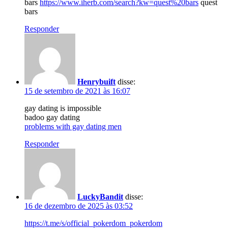
bars
https://www.iherb.com/search?kw=quest%20bars
quest
bars
Responder
Henrybuift
disse:
15 de setembro de 2021 às 16:07
gay dating is impossible
badoo gay dating
problems with gay dating men
Responder
LuckyBandit
disse:
16 de dezembro de 2025 às 03:52
https://t.me/s/official_pokerdom_pokerdom