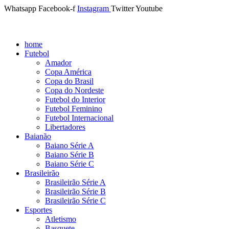
Whatsapp
Facebook-f
Instagram
Twitter
Youtube
home
Futebol
Amador
Copa América
Copa do Brasil
Copa do Nordeste
Futebol do Interior
Futebol Feminino
Futebol Internacional
Libertadores
Baianão
Baiano Série A
Baiano Série B
Baiano Série C
Brasileirão
Brasileirão Série A
Brasileirão Série B
Brasileirão Série C
Esportes
Atletismo
Basquete