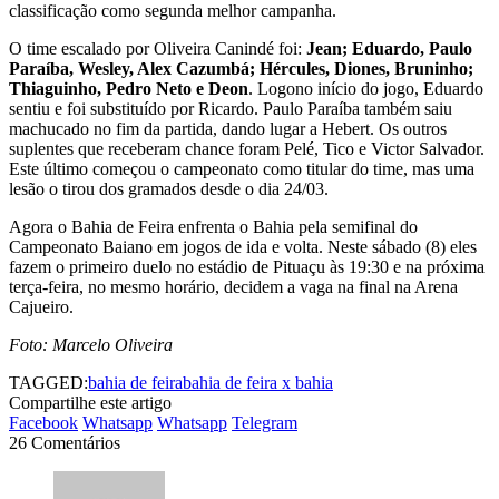
classificação como segunda melhor campanha.
O time escalado por Oliveira Canindé foi:
Jean; Eduardo, Paulo
Paraíba, Wesley, Alex Cazumbá; Hércules, Diones, Bruninho;
Thiaguinho, Pedro Neto e Deon
. Logono início do jogo, Eduardo
sentiu e foi substituído por Ricardo. Paulo Paraíba também saiu
machucado no fim da partida, dando lugar a Hebert. Os outros
suplentes que receberam chance foram Pelé, Tico e Victor Salvador.
Este último começou o campeonato como titular do time, mas uma
lesão o tirou dos gramados desde o dia 24/03.
Agora o Bahia de Feira enfrenta o Bahia pela semifinal do
Campeonato Baiano em jogos de ida e volta. Neste sábado (8) eles
fazem o primeiro duelo no estádio de Pituaçu às 19:30 e na próxima
terça-feira, no mesmo horário, decidem a vaga na final na Arena
Cajueiro.
Foto: Marcelo Oliveira
TAGGED:
bahia de feira
bahia de feira x bahia
Compartilhe este artigo
Facebook
Whatsapp
Whatsapp
Telegram
26 Comentários