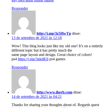
gay men adult online dating
Responder
http://j.mp/3z5HwTp
disse:
13 de setembro de 2021 às 12:18
Wow! This blog looks just like my old one! It’s on a entirely
different topic but it has pretty much the
same page layout and design. Great choice of colors!
ps4
https://j.mp/3nkdKIi
ps4 games
Responder
http://www.iherb.com
disse:
14 de setembro de 2021 às 04:21
Thanks for sharing your thoughts about of. Regards quest