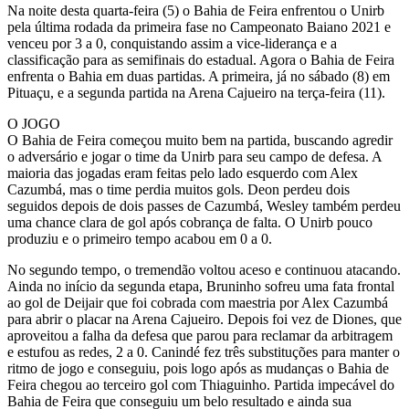
Na noite desta quarta-feira (5) o Bahia de Feira enfrentou o Unirb
pela última rodada da primeira fase no Campeonato Baiano 2021 e
venceu por 3 a 0, conquistando assim a vice-liderança e a
classificação para as semifinais do estadual. Agora o Bahia de Feira
enfrenta o Bahia em duas partidas. A primeira, já no sábado (8) em
Pituaçu, e a segunda partida na Arena Cajueiro na terça-feira (11).
O JOGO
O Bahia de Feira começou muito bem na partida, buscando agredir
o adversário e jogar o time da Unirb para seu campo de defesa. A
maioria das jogadas eram feitas pelo lado esquerdo com Alex
Cazumbá, mas o time perdia muitos gols. Deon perdeu dois
seguidos depois de dois passes de Cazumbá, Wesley também perdeu
uma chance clara de gol após cobrança de falta. O Unirb pouco
produziu e o primeiro tempo acabou em 0 a 0.
No segundo tempo, o tremendão voltou aceso e continuou atacando.
Ainda no início da segunda etapa, Bruninho sofreu uma fata frontal
ao gol de Deijair que foi cobrada com maestria por Alex Cazumbá
para abrir o placar na Arena Cajueiro. Depois foi vez de Diones, que
aproveitou a falha da defesa que parou para reclamar da arbitragem
e estufou as redes, 2 a 0. Canindé fez três substituções para manter o
ritmo de jogo e conseguiu, pois logo após as mudanças o Bahia de
Feira chegou ao terceiro gol com Thiaguinho. Partida impecável do
Bahia de Feira que conseguiu um belo resultado e ainda sua