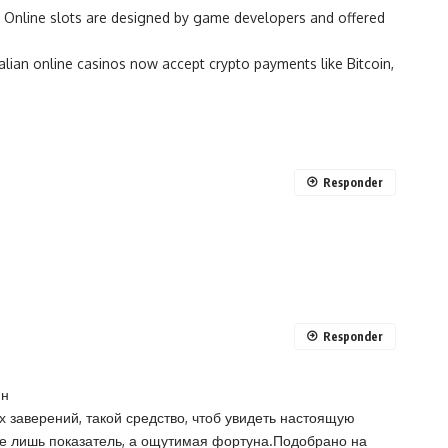
no. Online slots are designed by game developers and offered
ralian online casinos now accept crypto payments like Bitcoin,
Responder
Responder
йн
х заверений, такой средство, чтоб увидеть настоящую
не лишь показатель, а ощутимая фортуна.Подобрано на