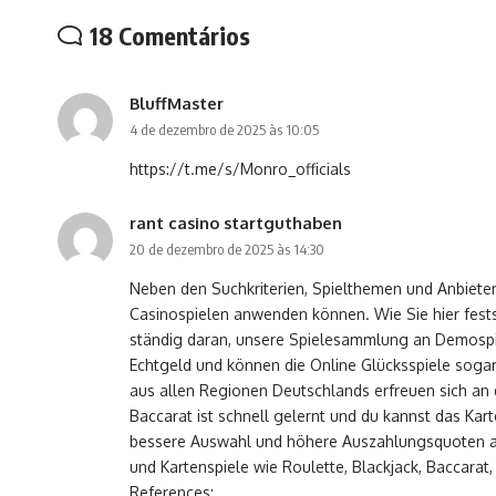
18 Comentários
BluffMaster
4 de dezembro de 2025 às 10:05
https://t.me/s/Monro_officials
rant casino startguthaben
20 de dezembro de 2025 às 14:30
Neben den Suchkriterien, Spielthemen und Anbietern
Casinospielen anwenden können. Wie Sie hier fests
ständig daran, unsere Spielesammlung an Demospiel
Echtgeld und können die Online Glücksspiele sogar 
aus allen Regionen Deutschlands erfreuen sich a
Baccarat ist schnell gelernt und du kannst das Ka
bessere Auswahl und höhere Auszahlungsquoten als
und Kartenspiele wie Roulette, Blackjack, Baccarat
References: