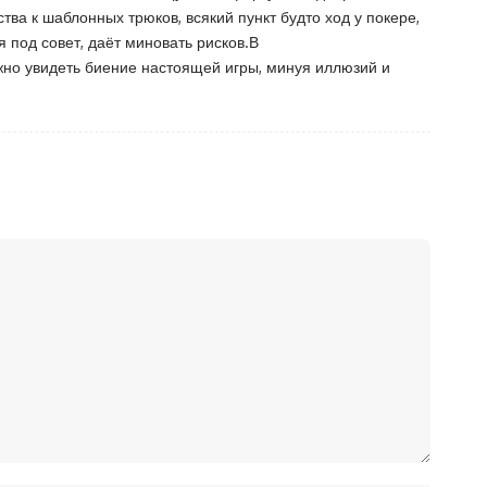
тва к шаблонных трюков, всякий пункт будто ход у покере,
 под совет, даёт миновать рисков.В
ужно увидеть биение настоящей игры, минуя иллюзий и