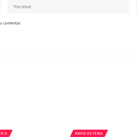
u comentar.
IE B
BAHIA DE FEIRA