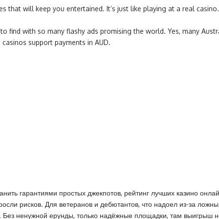
 that will keep you entertained. It’s just like playing at a real casi
lt to find with so many flashy ads promising the world. Yes, many Aust
ne casinos support payments in AUD.
анить гарантиями простых джекпотов, рейтинг лучших казино онла
росли рисков. Для ветеранов и дебютантов, что надоел из-за ложны
ах. Без ненужной ерунды, только надёжные площадки, там выигрыш 