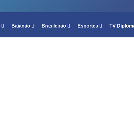
l
Baianão
Brasileirão
Esportes
TV Diplom