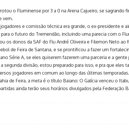
errotou o Fluminense por 3 a 0 na Arena Cajueiro, se sagrando 
ue vem.
 jogadores e comissão técnica era grande, o ex-presidente e a
para o futuro do Tremendão, incluindo uma parecia com o Flu
 os donos da SAF do Flu André Oliveira e Filemon Neto ao fin
tebol de Feira de Santana, e se prontificou a fazer um fortal
o Série A, se eles quiserem fazerem uma parceria e a gente 
r a segunda divisão, estou preparado para isso, e pra que eles
ersos jogadores em comum ao longo das últimas temporadas. Pa
hia de Feira, a meta é o título Baiano: O Galícia venceu o Ita
partidas ainda terão seus horários divulgados pela Federação B