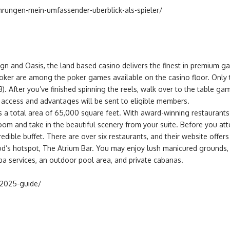
ahrungen-mein-umfassender-uberblick-als-spieler/
 and Oasis, the land based casino delivers the finest in premium gam
ker are among the poker games available on the casino floor. Only t
 After you’ve finished spinning the reels, walk over to the table gam
ccess and advantages will be sent to eligible members.
as a total area of 65,000 square feet. With award-winning restaurants 
 room and take in the beautiful scenery from your suite. Before you at
redible buffet. There are over six restaurants, and their website offer
d’s hotspot, The Atrium Bar. You may enjoy lush manicured grounds, 
pa services, an outdoor pool area, and private cabanas.
-2025-guide/