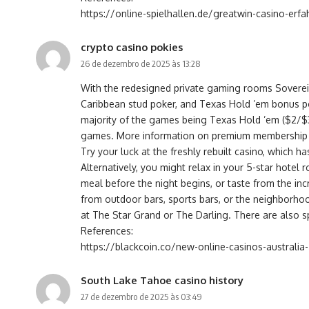
https://online-spielhallen.de/greatwin-casino-erf
crypto casino pokies
26 de dezembro de 2025 às 13:28
With the redesigned private gaming rooms Sovereign
Caribbean stud poker, and Texas Hold ’em bonus po
majority of the games being Texas Hold ’em ($2/$3).
games. More information on premium membership a
Try your luck at the freshly rebuilt casino, which h
Alternatively, you might relax in your 5-star hotel
meal before the night begins, or taste from the inc
from outdoor bars, sports bars, or the neighborhoo
at The Star Grand or The Darling. There are also s
References:
https://blackcoin.co/new-online-casinos-australia
South Lake Tahoe casino history
27 de dezembro de 2025 às 03:49