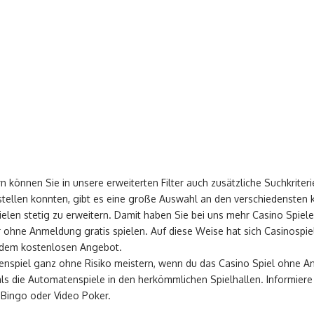
 können Sie in unsere erweiterten Filter auch zusätzliche Suchkriteri
tellen konnten, gibt es eine große Auswahl an den verschiedensten 
en stetig zu erweitern. Damit haben Sie bei uns mehr Casino Spiele 
ohne Anmeldung gratis spielen. Auf diese Weise hat sich Casinospiele
n dem kostenlosen Angebot.
rtenspiel ganz ohne Risiko meistern, wenn du das Casino Spiel ohne 
 die Automatenspiele in den herkömmlichen Spielhallen. Informiere 
, Bingo oder Video Poker.