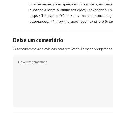
основе яндексовых трендов, словно сеть, что зах
в котором блеф выявляется сразу. Хайроллеры зн
https://teletype.in/@don8play
такой список наход
разочарований. Тем что знает вес приза, это будт
Deixe um comentário
O seu endereço de e-mail não será publicado.
Campos obrigatórios