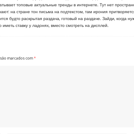
ватывает топовые актуальные тренды в интернете. Тут нет пространс
ают: на стране тон письма на подтекстом, там ирония притворяется
ится будто раскрытая раздача, готовый на раздаче. Зайди, когда н
о иметь ставку у ладонях, вместо смотреть на дисплей.
 são marcados com
*