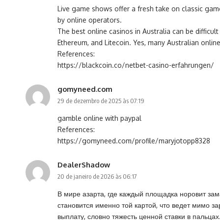
Live game shows offer a fresh take on classic games
by online operators.
The best online casinos in Australia can be difficu
Ethereum, and Litecoin. Yes, many Australian onli
References:
https://blackcoin.co/netbet-casino-erfahrungen/
gomyneed.com
29 de dezembro de 2025 às 07:19
gamble online with paypal
References:
https://gomyneed.com/profile/maryjotopp8328
DealerShadow
20 de janeiro de 2026 às 06:17
В мире азарта, где каждый площадка норовит зам
становится именно той картой, что ведет мимо за
выплату, словно тяжесть ценной ставки в пальц