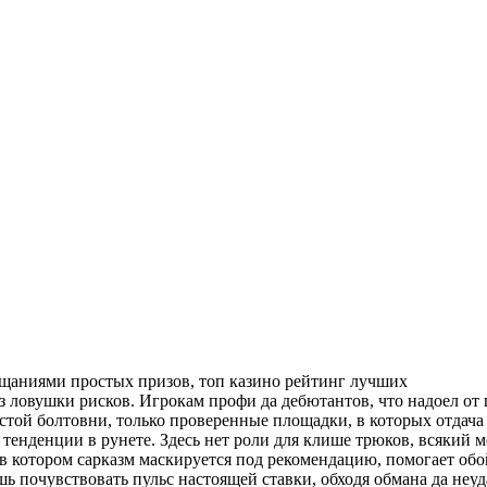
бещаниями простых призов, топ казино рейтинг лучших
з ловушки рисков. Игрокам профи да дебютантов, что надоел от 
устой болтовни, только проверенные площадки, в которых отдача
е тенденции в рунете. Здесь нет роли для клише трюков, всякий м
 в котором сарказм маскируется под рекомендацию, помогает об
ешь почувствовать пульс настоящей ставки, обходя обмана да неуд