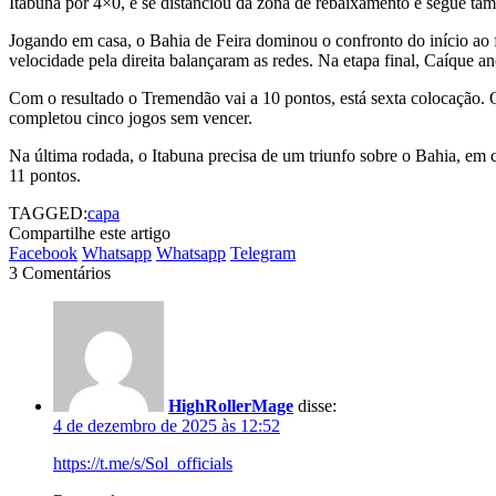
Itabuna por 4×0, e se distanciou da zona de rebaixamento e segue tam
Jogando em casa, o Bahia de Feira dominou o confronto do início a
velocidade pela direita balançaram as redes. Na etapa final, Caíque 
Com o resultado o Tremendão vai a 10 pontos, está sexta colocação. O
completou cinco jogos sem vencer.
Na última rodada, o Itabuna precisa de um triunfo sobre o Bahia, em c
11 pontos.
TAGGED:
capa
Compartilhe este artigo
Facebook
Whatsapp
Whatsapp
Telegram
3 Comentários
HighRollerMage
disse:
4 de dezembro de 2025 às 12:52
https://t.me/s/Sol_officials