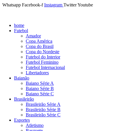
Whatsapp
Facebook-f
Instagram
Twitter
Youtube
home
Futebol
Amador
Copa América
Copa do Brasil
Copa do Nordeste
Futebol do Interior
Futebol Feminino
Futebol Internacional
Libertadores
Baianão
Baiano Série A
Baiano Série B
Baiano Série C
Brasileirão
Brasileirão Série A
Brasileirão Série B
Brasileirão Série C
Esportes
Atletismo
Basquete