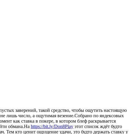
пустых заверений, такой средство, чтобы ощутить настоящую
 не лишь число, а ощутимая везение.Собрано по яндексовых
омент как ставка в покере, в котором блеф раскрывается
ойти обмана.На
https://bit.ly/Don8Play
этот список ждёт будто
ач. Тем кто ценит ощущение удачи, это будто держать ставку у