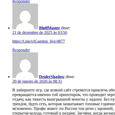
Responder
BluffMaster
disse:
21 de dezembro de 2025 às 03:50
https://t.me/s/iGaming_live/4877
Responder
DealerShadow
disse:
20 de janeiro de 2026 às 08:31
В лабиринте игр, где всякий сайт стремится привлечь о
превращается именно той ориентиром, что проводит чере
отдачу, как тяжесть выигрышной монеты у ладони. Без п
трендов, будто сеть, которая захватывает топовые горячи
мгновенно. Профи знают: по России тон речи с иронией,
открытая колода, готовый к раздаче. Загляни, когда жела