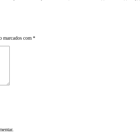
ão marcados com
*
mentar.