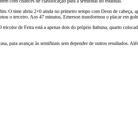
bém com chances de classificação para a semifinal do estadual.
o fim. O time abriu 2×0 ainda no primeiro tempo com Deon de cabeça,
anotou o terceiro. Aos 47 minutos, Emerson transformou o placar em go
 tricolor de Feira está a apenas dois do próprio Itabuna, quarto coloc
asa, para avançar às semifinais sem depender de outros resultados. Alé