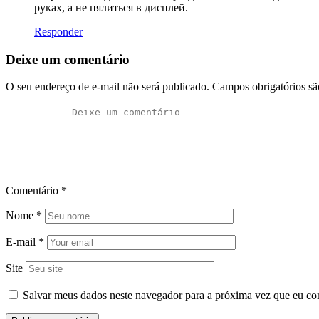
руках, а не пялиться в дисплей.
Responder
Deixe um comentário
O seu endereço de e-mail não será publicado.
Campos obrigatórios s
Comentário
*
Nome
*
E-mail
*
Site
Salvar meus dados neste navegador para a próxima vez que eu co