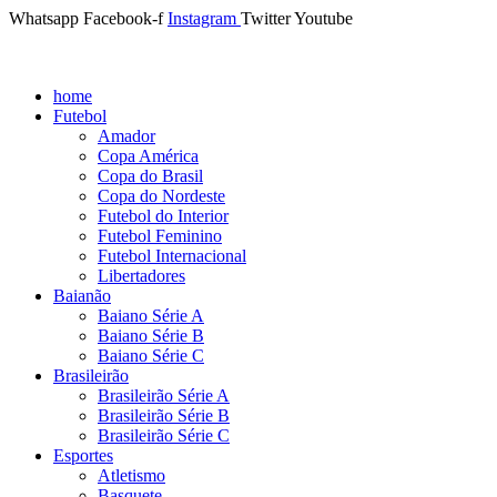
Whatsapp
Facebook-f
Instagram
Twitter
Youtube
home
Futebol
Amador
Copa América
Copa do Brasil
Copa do Nordeste
Futebol do Interior
Futebol Feminino
Futebol Internacional
Libertadores
Baianão
Baiano Série A
Baiano Série B
Baiano Série C
Brasileirão
Brasileirão Série A
Brasileirão Série B
Brasileirão Série C
Esportes
Atletismo
Basquete