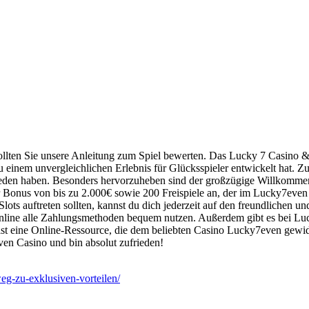
sollten Sie unsere Anleitung zum Spiel bewerten. Das Lucky 7 Casino &
 zu einem unvergleichlichen Erlebnis für Glücksspieler entwickelt hat. 
hieden haben. Besonders hervorzuheben sind der großzügige Willkommen
 Bonus von bis zu 2.000€ sowie 200 Freispiele an, der im Lucky7even
lots auftreten sollten, kannst du dich jederzeit auf den freundlichen 
online alle Zahlungsmethoden bequem nutzen. Außerdem gibt es bei Luc
t eine Online-Ressource, die dem beliebten Casino Lucky7even gewidme
7even Casino und bin absolut zufrieden!
weg-zu-exklusiven-vorteilen/