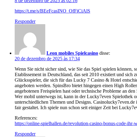
8 de dezembro de 2025 às 02:16
https://t.me/s/BEeFcasINO_OfFiCiAlS
Responder
Leon mobiles Spielcasino
disse:
20 de dezembro de 2025 às 17:34
Wenn Sie nicht sicher sind, wie Sie das Spiel spielen können, 
Etablissement in Deutschland, das seit 2010 existiert und sich
Glücksspieler, die sich für das Lucky 7 Casino & Hotel entsc
angeboten werden. SpinsBro bietet hingegen einen High Roller
angebotenen Freispielen hast oder technische Probleme an den S
Wer mobil unterwegs ist, kann in der Lucky7even Spielothek 
unterschiedlichen Themen und Designs. Casinolucky7even.de is
fair gestaltet. Ich spiele nun schon seit einiger Zeit bei Lucky
References:
https://online-spielhallen.de/revolution-casino-bonus-code-ihr-
Responder