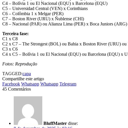
C4 – Bolívia 1 ou El Nacional (EQU) x Barcelona (EQU)
C5 – Universidad Central (VEN) x Corinthians
C6 – Colômbia 1 x Melgar (PER)
C7 – Boston River (URU) x Ñublense (CHI)
C8 – Nacional (PAR) ou Alianza Lima (PER) x Boca Juniors (ARG)
Terceira fase:
C1 x C8
C2 x C7 – The Strongest (BOL) ou Bahia x Boston River (URU) ou
C3 x C6
C4 x C5 – Bolívia 1 ou El Nacional (EQU) ou Barcelona (EQU) x Un
Fotos: Reprodução
TAGGED:
capa
Compartilhe este artigo
Facebook
Whatsapp
Whatsapp
Telegram
45 Comentários
BluffMaster
disse: