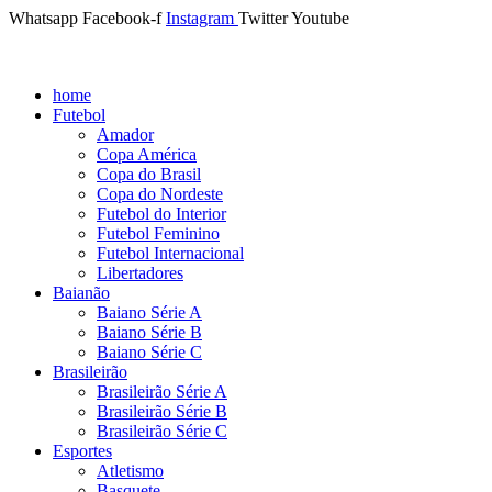
Whatsapp
Facebook-f
Instagram
Twitter
Youtube
home
Futebol
Amador
Copa América
Copa do Brasil
Copa do Nordeste
Futebol do Interior
Futebol Feminino
Futebol Internacional
Libertadores
Baianão
Baiano Série A
Baiano Série B
Baiano Série C
Brasileirão
Brasileirão Série A
Brasileirão Série B
Brasileirão Série C
Esportes
Atletismo
Basquete