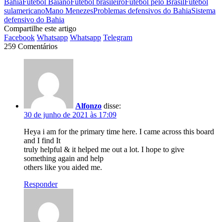
Bahia
Futebol Baiano
Futebol brasileiro
Futebol pelo Brasil
Futebol
sulamericano
Mano Menezes
Problemas defensivos do Bahia
Sistema
defensivo do Bahia
Compartilhe este artigo
Facebook
Whatsapp
Whatsapp
Telegram
259 Comentários
Alfonzo
disse:
30 de junho de 2021 às 17:09
Heya i am for the primary time here. I came across this board
and I find It
truly helpful & it helped me out a lot. I hope to give
something again and help
others like you aided me.
Responder