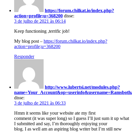
https://forum.chilkat.io/index.php?
action=profile;u=368200
disse:
3 de julho de 2021 às 06:14
Keep functioning ,terrific job!
My blog post –
https://forum.chilkat.io/index.php?
action=profile;u=368200
Responder
http://www.lubertsi.net/modules.php?
name=Your_Account&op=userinfo&username=Ramsboth
disse:
3 de julho de 2021 às 06:33
Hmm it seems like your website ate my first
comment (it was super long) so I guess I’ll just sum it up what
I submitted and say, I’m thoroughly enjoying your
blog. I as well am an aspiring blog writer but I’m still new