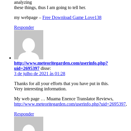
analyzing
these things, thus I am going to tell her.
my webpage –
Free Download Game Love138
Responder
http://www.meteoritegarden.com/userinfo.php?
uid=2695397
disse:
3 de julho de 2021 às 01:28
Thanks for all your efforts that you have put in this.
Very interesting information.
My web page … Muama Enence Translator Reviews,
http://www.meteoritegarden.com/userinfo.php?uid=2695397
,
Responder