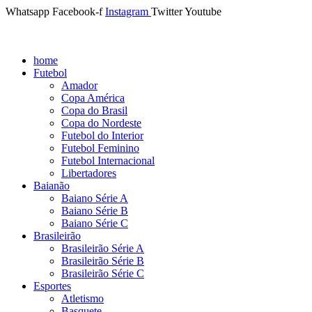
Whatsapp
Facebook-f
Instagram
Twitter
Youtube
home
Futebol
Amador
Copa América
Copa do Brasil
Copa do Nordeste
Futebol do Interior
Futebol Feminino
Futebol Internacional
Libertadores
Baianão
Baiano Série A
Baiano Série B
Baiano Série C
Brasileirão
Brasileirão Série A
Brasileirão Série B
Brasileirão Série C
Esportes
Atletismo
Basquete