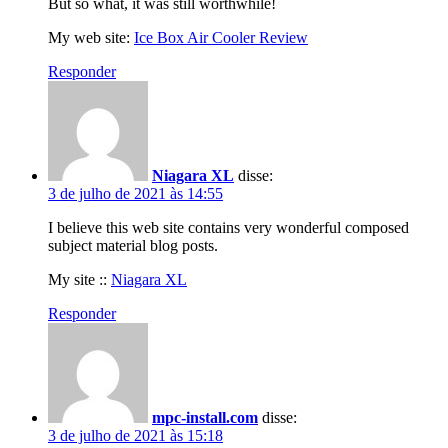
But so what, it was still worthwhile!
My web site:
Ice Box Air Cooler Review
Responder
Niagara XL
disse:
3 de julho de 2021 às 14:55
I believe this web site contains very wonderful composed
subject material blog posts.
My site ::
Niagara XL
Responder
mpc-install.com
disse:
3 de julho de 2021 às 15:18