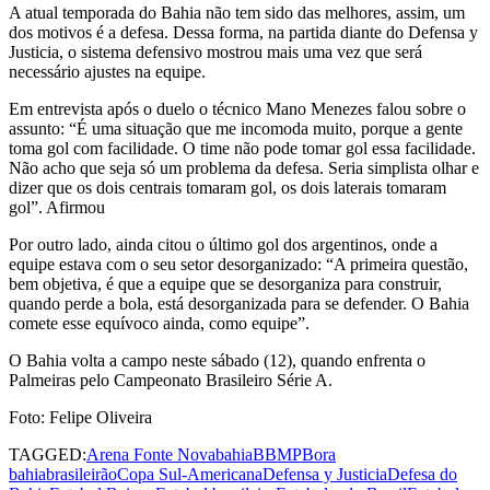
A atual temporada do Bahia não tem sido das melhores, assim, um
dos motivos é a defesa. Dessa forma, na partida diante do Defensa y
Justicia, o sistema defensivo mostrou mais uma vez que será
necessário ajustes na equipe.
Em entrevista após o duelo o técnico Mano Menezes falou sobre o
assunto: “É uma situação que me incomoda muito, porque a gente
toma gol com facilidade. O time não pode tomar gol essa facilidade.
Não acho que seja só um problema da defesa. Seria simplista olhar e
dizer que os dois centrais tomaram gol, os dois laterais tomaram
gol”. Afirmou
Por outro lado, ainda citou o último gol dos argentinos, onde a
equipe estava com o seu setor desorganizado: “A primeira questão,
bem objetiva, é que a equipe que se desorganiza para construir,
quando perde a bola, está desorganizada para se defender. O Bahia
comete esse equívoco ainda, como equipe”.
O Bahia volta a campo neste sábado (12), quando enfrenta o
Palmeiras pelo Campeonato Brasileiro Série A.
Foto: Felipe Oliveira
TAGGED:
Arena Fonte Nova
bahia
BBMP
Bora
bahia
brasileirão
Copa Sul-Americana
Defensa y Justicia
Defesa do