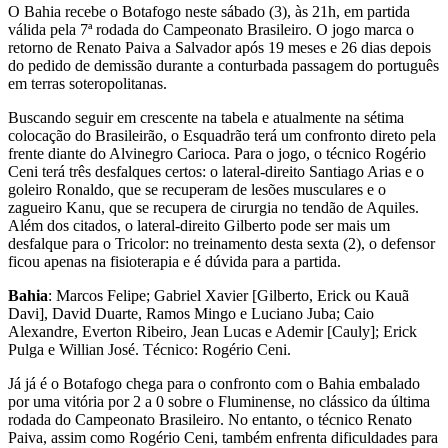
O Bahia recebe o Botafogo neste sábado (3), às 21h, em partida
válida pela 7ª rodada do Campeonato Brasileiro. O jogo marca o
retorno de Renato Paiva a Salvador após 19 meses e 26 dias depois
do pedido de demissão durante a conturbada passagem do português
em terras soteropolitanas.
Buscando seguir em crescente na tabela e atualmente na sétima
colocação do Brasileirão, o Esquadrão terá um confronto direto pela
frente diante do Alvinegro Carioca. Para o jogo, o técnico Rogério
Ceni terá três desfalques certos: o lateral-direito Santiago Arias e o
goleiro Ronaldo, que se recuperam de lesões musculares e o
zagueiro Kanu, que se recupera de cirurgia no tendão de Aquiles.
Além dos citados, o lateral-direito Gilberto pode ser mais um
desfalque para o Tricolor: no treinamento desta sexta (2), o defensor
ficou apenas na fisioterapia e é dúvida para a partida.
Bahia
: Marcos Felipe; Gabriel Xavier [Gilberto, Erick ou Kauã
Davi], David Duarte, Ramos Mingo e Luciano Juba; Caio
Alexandre, Everton Ribeiro, Jean Lucas e Ademir [Cauly]; Erick
Pulga e Willian José. Técnico: Rogério Ceni.
Já já é o Botafogo chega para o confronto com o Bahia embalado
por uma vitória por 2 a 0 sobre o Fluminense, no clássico da última
rodada do Campeonato Brasileiro. No entanto, o técnico Renato
Paiva, assim como Rogério Ceni, também enfrenta dificuldades para