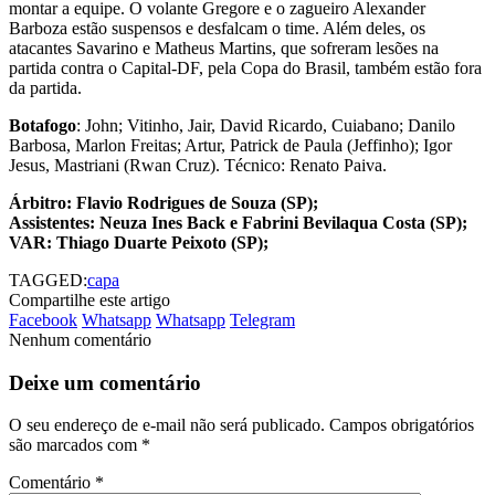
montar a equipe. O volante Gregore e o zagueiro Alexander
Barboza estão suspensos e desfalcam o time. Além deles, os
atacantes Savarino e Matheus Martins, que sofreram lesões na
partida contra o Capital-DF, pela Copa do Brasil, também estão fora
da partida.
Botafogo
: John; Vitinho, Jair, David Ricardo, Cuiabano; Danilo
Barbosa, Marlon Freitas; Artur, Patrick de Paula (Jeffinho); Igor
Jesus, Mastriani (Rwan Cruz). Técnico: Renato Paiva.
Árbitro: Flavio Rodrigues de Souza (SP);
Assistentes: Neuza Ines Back e Fabrini Bevilaqua Costa (SP);
VAR: Thiago Duarte Peixoto (SP);
TAGGED:
capa
Compartilhe este artigo
Facebook
Whatsapp
Whatsapp
Telegram
Nenhum comentário
Deixe um comentário
O seu endereço de e-mail não será publicado.
Campos obrigatórios
são marcados com
*
Comentário
*