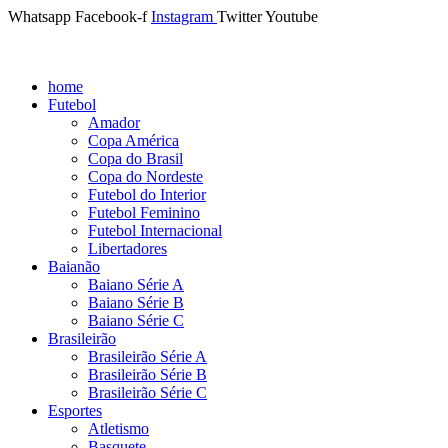
Whatsapp
Facebook-f
Instagram
Twitter
Youtube
home
Futebol
Amador
Copa América
Copa do Brasil
Copa do Nordeste
Futebol do Interior
Futebol Feminino
Futebol Internacional
Libertadores
Baianão
Baiano Série A
Baiano Série B
Baiano Série C
Brasileirão
Brasileirão Série A
Brasileirão Série B
Brasileirão Série C
Esportes
Atletismo
Basquete