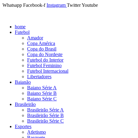
Whatsapp
Facebook-f
Instagram
Twitter
Youtube
home
Futebol
Amador
Copa América
Copa do Brasil
Copa do Nordeste
Futebol do Interior
Futebol Feminino
Futebol Internacional
Libertadores
Baianão
Baiano Série A
Baiano Série B
Baiano Série C
Brasileirão
Brasileirão Série A
Brasileirão Série B
Brasileirão Série C
Esportes
Atletismo
Basquete