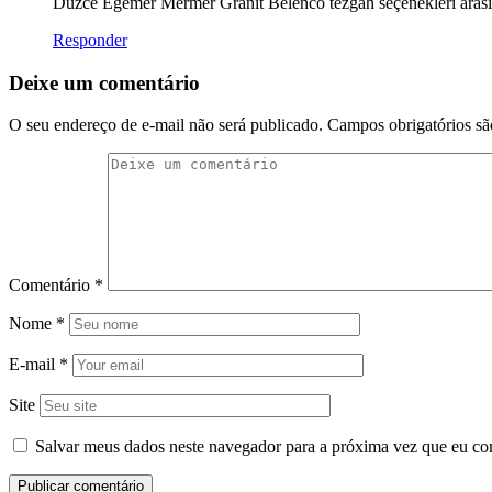
Düzce Egemer Mermer Granit Belenco tezgah seçenekleri arasınd
Responder
Deixe um comentário
O seu endereço de e-mail não será publicado.
Campos obrigatórios s
Comentário
*
Nome
*
E-mail
*
Site
Salvar meus dados neste navegador para a próxima vez que eu co