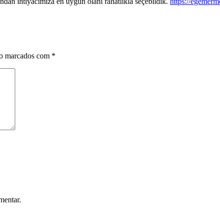
an ihtiyacımıza en uygun olanı rahatlıkla seçebildik.
https://egemerme
ão marcados com
*
mentar.