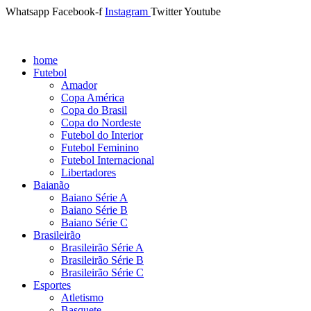
Whatsapp
Facebook-f
Instagram
Twitter
Youtube
home
Futebol
Amador
Copa América
Copa do Brasil
Copa do Nordeste
Futebol do Interior
Futebol Feminino
Futebol Internacional
Libertadores
Baianão
Baiano Série A
Baiano Série B
Baiano Série C
Brasileirão
Brasileirão Série A
Brasileirão Série B
Brasileirão Série C
Esportes
Atletismo
Basquete