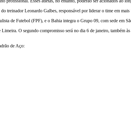
o profissional. Esses atletas, no entanto, poderão ser acionados ao lon
do treinador Leonardo Galbes, responsável por liderar o time em mais 
ulista de Futebol (FPF), e o Bahia integra o Grupo 09, com sede em Sã
r de Limeira. O segundo compromisso será no dia 6 de janeiro, também às
uadrão de Aço: