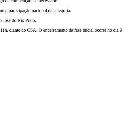
go da competição, se necessário.
uma participação nacional da categoria.
o José do Rio Preto.
 11h, diante do CSA. O encerramento da fase inicial ocorre no dia 9