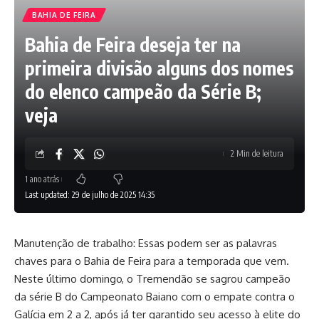
BAHIA DE FEIRA
Bahia de Feira deseja ter na
primeira divisão alguns dos nomes
do elenco campeão da Série B;
veja
2 Min de leitura
1 ano atrás
Last updated: 29 de julho de 2025 14:35
Manutenção de trabalho: Essas podem ser as palavras
chaves para o Bahia de Feira para a temporada que vem.
Neste último domingo, o Tremendão se sagrou campeão
da série B do Campeonato Baiano com o empate contra o
Galícia em 2 a 2, após já ter garantido seu acesso à elite do