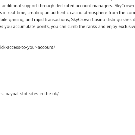
ve additional support through dedicated account managers. SkyCrown 
s in real-time, creating an authentic casino atmosphere from the co
ile gaming, and rapid transactions, SkyCrown Casino distinguishes i
. As you accumulate points, you can climb the ranks and enjoy exclus
uick-access-to-your-account/
t-paypal-slot-sites-in-the-uk/