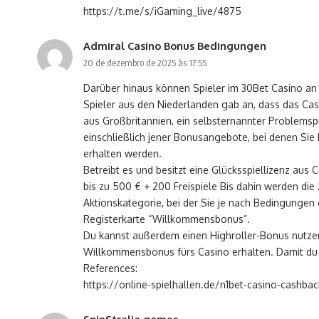
https://t.me/s/iGaming_live/4875
Admiral Casino Bonus Bedingungen
20 de dezembro de 2025 às 17:55
Darüber hinaus können Spieler im 30Bet Casino an 
Spieler aus den Niederlanden gab an, dass das Ca
aus Großbritannien, ein selbsternannter Problemsp
einschließlich jener Bonusangebote, bei denen Sie
erhalten werden.
Betreibt es und besitzt eine Glücksspiellizenz aus
bis zu 500 € + 200 Freispiele Bis dahin werden di
Aktionskategorie, bei der Sie je nach Bedingungen
Registerkarte “Willkommensbonus”.
Du kannst außerdem einen Highroller-Bonus nutzen
Willkommensbonus fürs Casino erhalten. Damit du 
References:
https://online-spielhallen.de/n1bet-casino-cashba