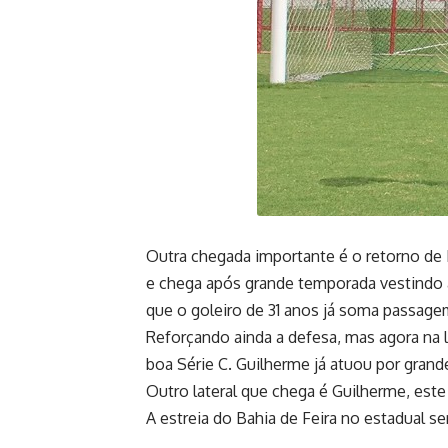
Outra chegada importante é o retorno de 
e chega após grande temporada vestindo a 
que o goleiro de 31 anos já soma passag
Reforçando ainda a defesa, mas agora na 
boa Série C. Guilherme já atuou por gran
Outro lateral que chega é Guilherme, est
A estreia do Bahia de Feira no estadual se