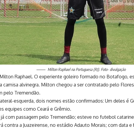
Milton Raphael na Portuguesa (RJ). Foto- divulgação
Milton Raphael. O experiente goleiro formado no Botafogo, es
camisa alvinegra. Milton chegou a ser contratado pelo Florest
em pelo Tremendão.
lateral-esquerda, dois nomes estão confirmados: Um deles é G
des equipes como Ceará e Grêmio.
e já com passagem pelo Tremendão; esteve no futebol catarin
rá contra a Juazeirense, no estádio Adauto Morais; com data e 