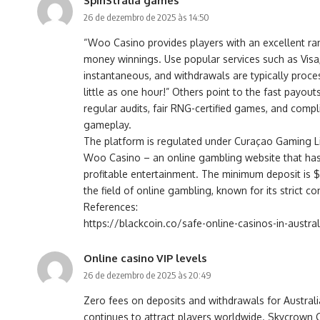
SpinStralia games
26 de dezembro de 2025 às 14:50
“Woo Casino provides players with an excellent r
money winnings. Use popular services such as Visa, 
instantaneous, and withdrawals are typically proce
little as one hour!” Others point to the fast payo
regular audits, fair RNG-certified games, and comp
gameplay.
The platform is regulated under Curaçao Gaming Lice
Woo Casino – an online gambling website that has 
profitable entertainment. The minimum deposit is 
the field of online gambling, known for its strict 
References:
https://blackcoin.co/safe-online-casinos-in-austral
Online casino VIP levels
26 de dezembro de 2025 às 20:49
Zero fees on deposits and withdrawals for Australia
continues to attract players worldwide. Skycrown Ca