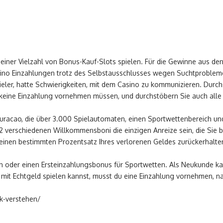
einer Vielzahl von Bonus-Kauf-Slots spielen. Für die Gewinne aus de
sino Einzahlungen trotz des Selbstausschlusses wegen Suchtproblem
ieler, hatte Schwierigkeiten, mit dem Casino zu kommunizieren. Durc
 keine Einzahlung vornehmen müssen, und durchstöbern Sie auch alle 
 Curacao, die über 3.000 Spielautomaten, einen Sportwettenbereich und 
e 2 verschiedenen Willkommensboni die einzigen Anreize sein, die Sie
 einen bestimmten Prozentsatz Ihres verlorenen Geldes zurückerhalt
 oder einen Ersteinzahlungsbonus für Sportwetten. Als Neukunde ka
mit Echtgeld spielen kannst, musst du eine Einzahlung vornehmen, 
ck-verstehen/