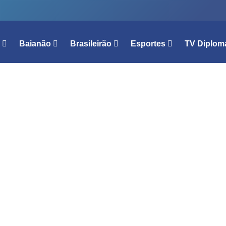
l
Baianão
Brasileirão
Esportes
TV Diplom