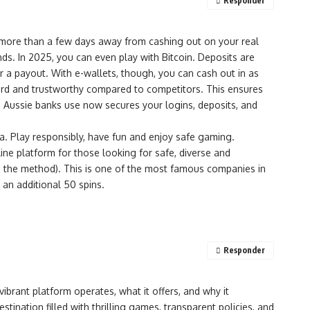
Responder
 more than a few days away from cashing out on your real
ds. In 2025, you can even play with Bitcoin. Deposits are
r a payout. With e-wallets, though, you can cash out in as
rward and trustworthy compared to competitors. This ensures
h Aussie banks use now secures your logins, deposits, and
ia. Play responsibly, have fun and enjoy safe gaming.
ne platform for those looking for safe, diverse and
n the method). This is one of the most famous companies in
 an additional 50 spins.
Responder
ibrant platform operates, what it offers, and why it
ination filled with thrilling games, transparent policies, and