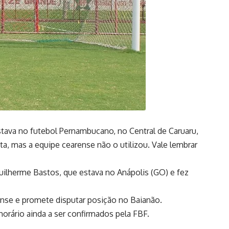
tava no futebol Pernambucano, no Central de Caruaru,
a, mas a equipe cearense não o utilizou. Vale lembrar
uilherme Bastos, que estava no Anápolis (GO) e fez
ense e promete disputar posição no Baianão.
horário ainda a ser confirmados pela FBF.