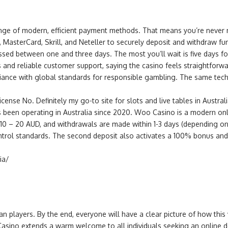
ange of modern, efficient payment methods. That means you’re never
MasterCard, Skrill, and Neteller to securely deposit and withdraw fun
ssed between one and three days. The most you’ll wait is five days fo
uts and reliable customer support, saying the casino feels straightfo
liance with global standards for responsible gambling. The same tec
nse No. Definitely my go-to site for slots and live tables in Austral
been operating in Australia since 2020. Woo Casino is a modern onli
$10 – 20 AUD, and withdrawals are made within 1-3 days (depending o
control standards. The second deposit also activates a 100% bonus and
ia/
n players. By the end, everyone will have a clear picture of how this v
sino extends a warm welcome to all individuals seeking an online dest