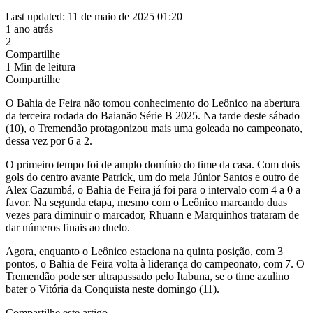
Last updated: 11 de maio de 2025 01:20
1 ano atrás
2
Compartilhe
1 Min de leitura
Compartilhe
O Bahia de Feira não tomou conhecimento do Leônico na abertura
da terceira rodada do Baianão Série B 2025. Na tarde deste sábado
(10), o Tremendão protagonizou mais uma goleada no campeonato,
dessa vez por 6 a 2.
O primeiro tempo foi de amplo domínio do time da casa. Com dois
gols do centro avante Patrick, um do meia Júnior Santos e outro de
Alex Cazumbá, o Bahia de Feira já foi para o intervalo com 4 a 0 a
favor. Na segunda etapa, mesmo com o Leônico marcando duas
vezes para diminuir o marcador, Rhuann e Marquinhos trataram de
dar números finais ao duelo.
Agora, enquanto o Leônico estaciona na quinta posição, com 3
pontos, o Bahia de Feira volta à liderança do campeonato, com 7. O
Tremendão pode ser ultrapassado pelo Itabuna, se o time azulino
bater o Vitória da Conquista neste domingo (11).
Compartilhe este artigo