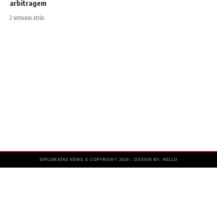
arbitragem
2 semanas atrás
DIPLOMATAS NEWS © COPYRIGHT 2019 – DESIGN BY: HELLO