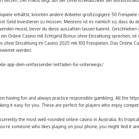
en setzen. Der Fokus liegt auf der Unterschiedlichkeit der Bonusstru
eispiele erhältst, könnten andere Anbieter großzügigere 50 Freispiel
st Geld investieren zu müssen. Meistens ist es nämlich so, dass du d
verwenden musst, bevor du diese auszahlen lassen kannst. Geschrieben
ein Online Casino mit Echtgeld Bonus ohne Einzahlung sprechen, ist 
nus ohne Einzahlung im Casino 2025 mit 100 Freispielen. Das Online 
 gewertet werden.
bile-app-dein-umfassender-leitfaden-fur-unterwegs/
on having fun and always practice responsible gambling. All the
http
g it easy for you. These are perfect for players who enjoy competit
urrently the most well-rounded online casino in Australia. Its tropic
ou’re someone who likes playing on your phone, you might find it ann