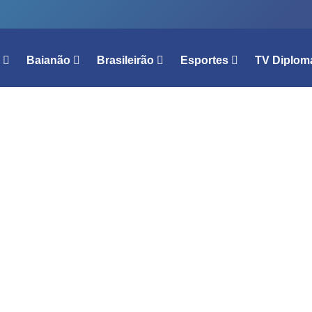
l
Baianão
Brasileirão
Esportes
TV Diplom