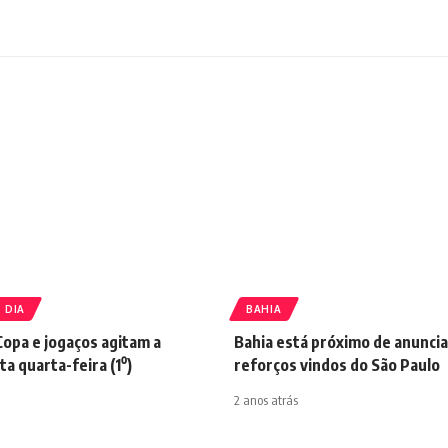
 DIA
BAHIA
Copa e jogaços agitam a
Bahia está próximo de anuncia
a quarta-feira (1⁰)
reforços vindos do São Paulo
2 anos atrás