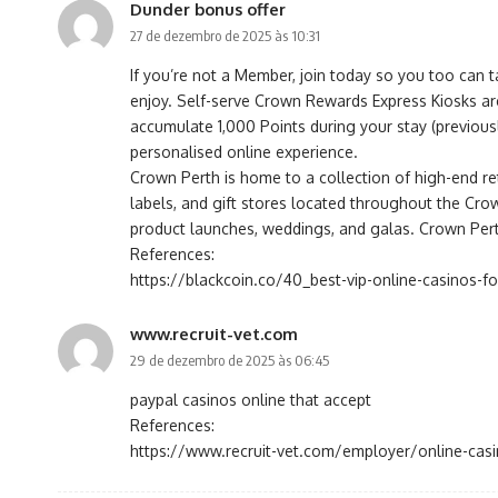
Dunder bonus offer
27 de dezembro de 2025 às 10:31
If you’re not a Member, join today so you too can t
enjoy. Self-serve Crown Rewards Express Kiosks ar
accumulate 1,000 Points during your stay (previous
personalised online experience.
Crown Perth is home to a collection of high-end ret
labels, and gift stores located throughout the Crow
product launches, weddings, and galas. Crown Perth
References:
https://blackcoin.co/40_best-vip-online-casinos-fo
www.recruit-vet.com
29 de dezembro de 2025 às 06:45
paypal casinos online that accept
References:
https://www.recruit-vet.com/employer/online-casi