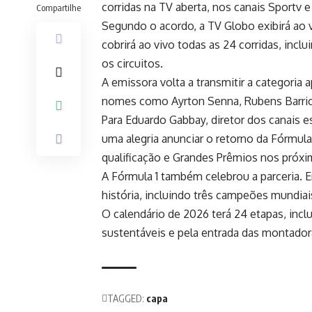
corridas na TV aberta, nos canais Sportv 
Compartilhe
Segundo o acordo, a TV Globo exibirá ao v
cobrirá ao vivo todas as 24 corridas, incl
os circuitos.
A emissora volta a transmitir a categori
nomes como Ayrton Senna, Rubens Barrich
Para Eduardo Gabbay, diretor dos canais 
uma alegria anunciar o retorno da Fórmula
qualificação e Grandes Prêmios nos próxi
A Fórmula 1 também celebrou a parceria. 
história, incluindo três campeões mundia
O calendário de 2026 terá 24 etapas, inc
sustentáveis e pela entrada das montador
TAGGED:
capa