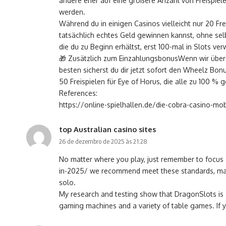
andere eher auf eine größere Anzahl von Freispiel
werden.
Während du in einigen Casinos vielleicht nur 20 Fr
tatsächlich echtes Geld gewinnen kannst, ohne selb
die du zu Beginn erhältst, erst 100-mal in Slots 
🎁 Zusätzlich zum EinzahlungsbonusWenn wir über 
besten sicherst du dir jetzt sofort den Wheelz Bo
50 Freispielen für Eye of Horus, die alle zu 100 %
References:
https://online-spielhallen.de/die-cobra-casino-mo
top Australian casino sites
26 de dezembro de 2025 às 21:28
No matter where you play, just remember to focus 
in-2025/
we recommend meet these standards, makin
solo.
My research and testing show that DragonSlots is c
gaming machines and a variety of table games. If y