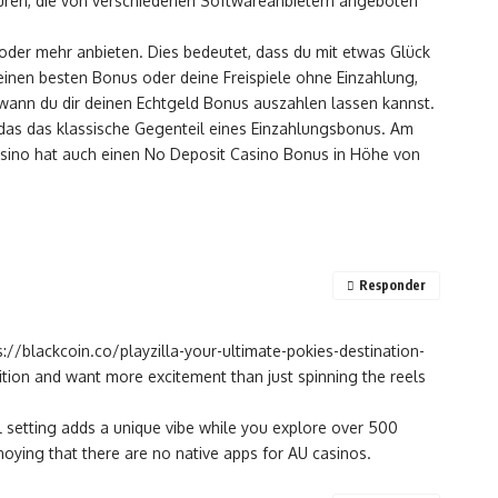
kturen, die von verschiedenen Softwareanbietern angeboten
e oder mehr anbieten. Dies bedeutet, dass du mit etwas Glück
einen besten Bonus oder deine Freispiele ohne Einzahlung,
 wann du dir deinen Echtgeld Bonus auszahlen lassen kannst.
das das klassische Gegenteil eines Einzahlungsbonus. Am
Casino hat auch einen No Deposit Casino Bonus in Höhe von
Responder
s://blackcoin.co/playzilla-your-ultimate-pokies-destination-
ion and want more excitement than just spinning the reels
al setting adds a unique vibe while you explore over 500
oying that there are no native apps for AU casinos.