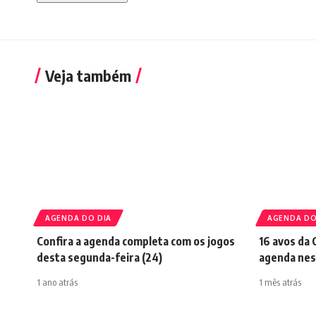
Veja também
AGENDA DO DIA
AGENDA DO
Confira a agenda completa com os jogos
16 avos da 
desta segunda-feira (24)
agenda nest
1 ano atrás
1 mês atrás