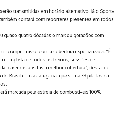
erão transmitidas em horário alternativo. Já o Sportv
rtura também contará com repórteres presentes em todos
urou quase quatro décadas e marcou gerações com
o no compromisso com a cobertura especializada. “É
ura completa de todos os treinos, sessões de
da, daremos aos fãs a melhor cobertura”, destacou.
 do Brasil com a categoria, que soma 33 pilotos na
nos.
será marcada pela estreia de combustíveis 100%