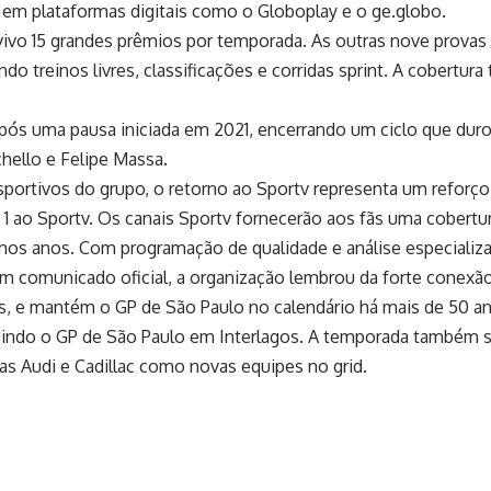
e em plataformas digitais como o Globoplay e o ge.globo.
ivo 15 grandes prêmios por temporada. As outras nove provas s
uindo treinos livres, classificações e corridas sprint. A cobe
a após uma pausa iniciada em 2021, encerrando um ciclo que d
ello e Felipe Massa.
esportivos do grupo, o retorno ao Sportv representa um reforç
 1 ao Sportv. Os canais Sportv fornecerão aos fãs uma cobert
mos anos. Com programação de qualidade e análise especializa
Em comunicado oficial, a organização lembrou da forte conexão
is, e mantém o GP de São Paulo no calendário há mais de 50 a
luindo o GP de São Paulo em Interlagos. A temporada também 
as Audi e Cadillac como novas equipes no grid.