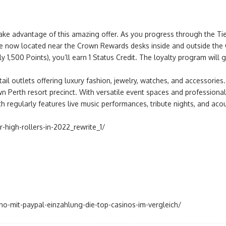
ake advantage of this amazing offer. As you progress through the Tier
e now located near the Crown Rewards desks inside and outside the 
ly 1,500 Points), you’ll earn 1 Status Credit. The loyalty program wi
ail outlets offering luxury fashion, jewelry, watches, and accessorie
n Perth resort precinct. With versatile event spaces and professional 
 regularly features live music performances, tribute nights, and acou
r-high-rollers-in-2022_rewrite_1/
no-mit-paypal-einzahlung-die-top-casinos-im-vergleich/