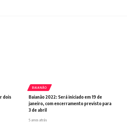
BAIANÃO
r dois
Baianão 2022: Será iniciado em 19 de
janeiro, com encerramento previsto para
3 de abril
5 anos atrás