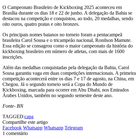
O Campeonato Brasileiro de Kickboxing 2025 aconteceu em
Brasília durante os dias 18 e 22 de junho. A delegação da Bahia se
destacou na competição e conquistou, ao todo, 20 medalhas, sendo
oito ouros, quatro pratas e oito bronzes.
Os principais nomes baianos no torneio foram a pentacampeã
brasileira Carol Sousa e o tricampeão nacional, Ronilson Mamute.
Essa edição se consagrou como o maior campeonato da história do
kickboxing brasileiro em número de atletas, com mais de 1600
inscrições.
Além das medalhas conquistadas pela delegação da Bahia, Carol
Sousa garantiu vaga em duas competições internacionais. A primeira
competição acontecerá entre os dias 7 e 17 de agosto, na China, em
Chegou. Já o segundo torneio será a Copa do Mundo de
Kickboxing, marcada para ocorrer em Abu Dhabi, nos Emirados
Árabes Unidos, também no segundo semestre deste ano.
Fonte- BN
TAGGED:
capa
Compartilhe este artigo
Facebook
Whatsapp
Whatsapp
Telegram
1 comentário