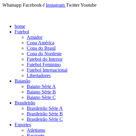
Whatsapp
Facebook-f
Instagram
Twitter
Youtube
home
Futebol
Amador
Copa América
Copa do Brasil
Copa do Nordeste
Futebol do Interior
Futebol Feminino
Futebol Internacional
Libertadores
Baianão
Baiano Série A
Baiano Série B
Baiano Série C
Brasileirão
Brasileirão Série A
Brasileirão Série B
Brasileirão Série C
Esportes
Atletismo
Basquete