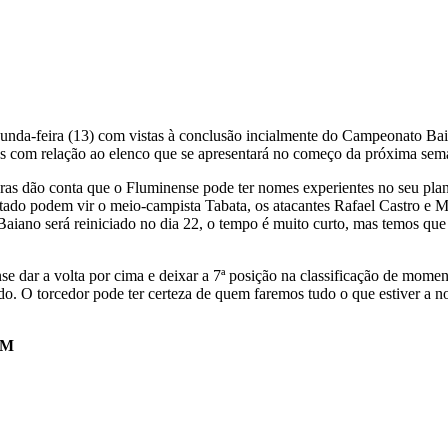
gunda-feira (13) com vistas à conclusão incialmente do Campeonato Ba
oisas com relação ao elenco que se apresentará no começo da próxima sem
ras dão conta que o Fluminense pode ter nomes experientes no seu plan
stado podem vir o meio-campista Tabata, os atacantes Rafael Castro e 
o Baiano será reiniciado no dia 22, o tempo é muito curto, mas temos q
 dar a volta por cima e deixar a 7ª posição na classificação de moment
 O torcedor pode ter certeza de quem faremos tudo o que estiver a no
FM