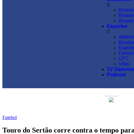
Brasile
Brasile
Brasile
Esportes
Atleti
Basqu
Esport
Formul
UFC
Vôlei
TV Diploma
Podcast
Publicidade
Futebol
Touro do Sertão corre contra o tempo par