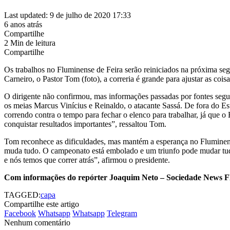
Last updated: 9 de julho de 2020 17:33
6 anos atrás
Compartilhe
2 Min de leitura
Compartilhe
Os trabalhos no Fluminense de Feira serão reiniciados na próxima se
Carneiro, o Pastor Tom (foto), a correria é grande para ajustar as c
O dirigente não confirmou, mas informações passadas por fontes segu
os meias Marcus Vinícius e Reinaldo, o atacante Sassá. De fora do E
correndo contra o tempo para fechar o elenco para trabalhar, já que 
conquistar resultados importantes”, ressaltou Tom.
Tom reconhece as dificuldades, mas mantém a esperança no Fluminense
muda tudo. O campeonato está embolado e um triunfo pode mudar tudo.
e nós temos que correr atrás”, afirmou o presidente.
Com informações do repórter Joaquim Neto – Sociedade News 
TAGGED:
capa
Compartilhe este artigo
Facebook
Whatsapp
Whatsapp
Telegram
Nenhum comentário