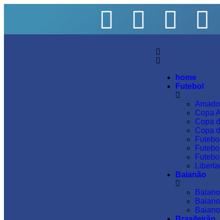
home
Futebol
Amado
Copa A
Copa d
Copa d
Futebol
Futebo
Futebol
Libert
Baianão
Baiano
Baiano
Baiano
Brasileirão