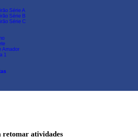
irão Série A
irão Série B
irão Série C
smo
ete
e Amador
a 1
tas
a retomar atividades