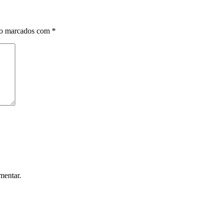
ão marcados com
*
mentar.