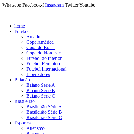
Whatsapp
Facebook-f
Instagram
Twitter
Youtube
home
Futebol
Amador
Copa América
Copa do Brasil
Copa do Nordeste
Futebol do Interior
Futebol Feminino
Futebol Internacional
Libertadores
Baianão
Baiano Série A
Baiano Série B
Baiano Série C
Brasileirão
Brasileirão Série A
Brasileirão Série B
Brasileirão Série C
Esportes
Atletismo
Basquete