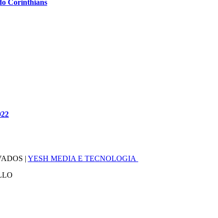
do Corinthians
022
VADOS |
YESH MEDIA E TECNOLOGIA
LLO