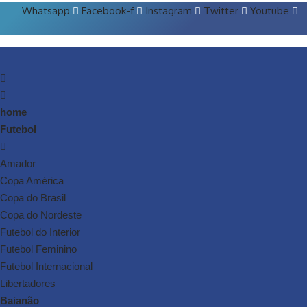
Whatsapp
Facebook-f
Instagram
Twitter
Youtube
home
Futebol
Amador
Copa América
Copa do Brasil
Copa do Nordeste
Futebol do Interior
Futebol Feminino
Futebol Internacional
Libertadores
Baianão