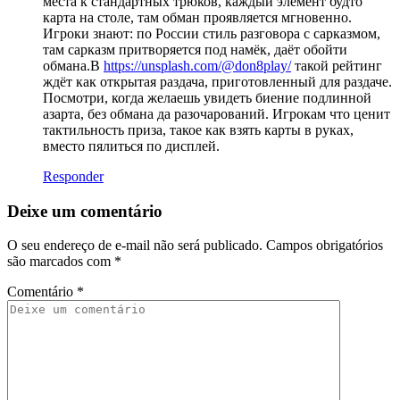
места к стандартных трюков, каждый элемент будто
карта на столе, там обман проявляется мгновенно.
Игроки знают: по России стиль разговора с сарказмом,
там сарказм притворяется под намёк, даёт обойти
обмана.В
https://unsplash.com/@don8play/
такой рейтинг
ждёт как открытая раздача, приготовленный для раздаче.
Посмотри, когда желаешь увидеть биение подлинной
азарта, без обмана да разочарований. Игрокам что ценит
тактильность приза, такое как взять карты в руках,
вместо пялиться по дисплей.
Responder
Deixe um comentário
O seu endereço de e-mail não será publicado.
Campos obrigatórios
são marcados com
*
Comentário
*