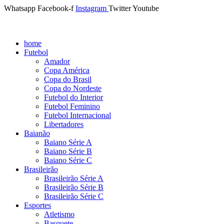
Whatsapp
Facebook-f
Instagram
Twitter
Youtube
home
Futebol
Amador
Copa América
Copa do Brasil
Copa do Nordeste
Futebol do Interior
Futebol Feminino
Futebol Internacional
Libertadores
Baianão
Baiano Série A
Baiano Série B
Baiano Série C
Brasileirão
Brasileirão Série A
Brasileirão Série B
Brasileirão Série C
Esportes
Atletismo
Basquete