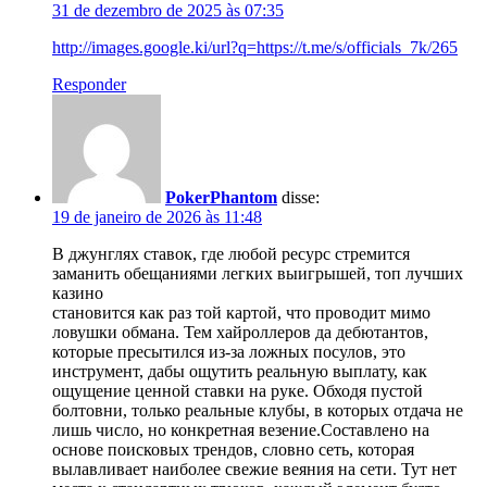
31 de dezembro de 2025 às 07:35
http://images.google.ki/url?q=https://t.me/s/officials_7k/265
Responder
PokerPhantom
disse:
19 de janeiro de 2026 às 11:48
В джунглях ставок, где любой ресурс стремится
заманить обещаниями легких выигрышей, топ лучших
казино
становится как раз той картой, что проводит мимо
ловушки обмана. Тем хайроллеров да дебютантов,
которые пресытился из-за ложных посулов, это
инструмент, дабы ощутить реальную выплату, как
ощущение ценной ставки на руке. Обходя пустой
болтовни, только реальные клубы, в которых отдача не
лишь число, но конкретная везение.Составлено на
основе поисковых трендов, словно сеть, которая
вылавливает наиболее свежие веяния на сети. Тут нет