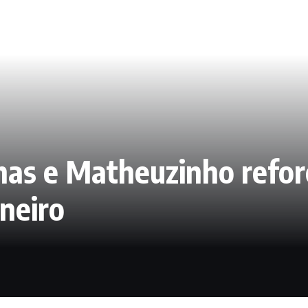
has e Matheuzinho refor
ineiro