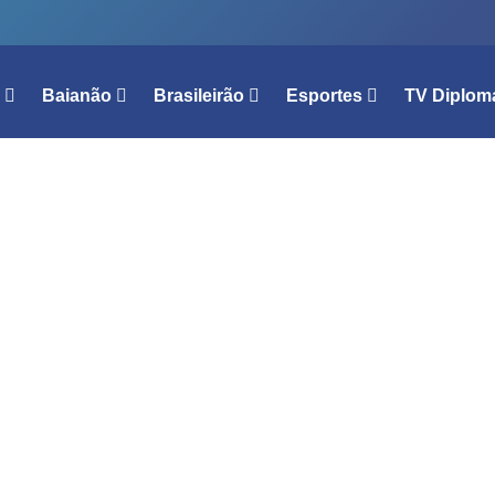
l
Baianão
Brasileirão
Esportes
TV Diplom