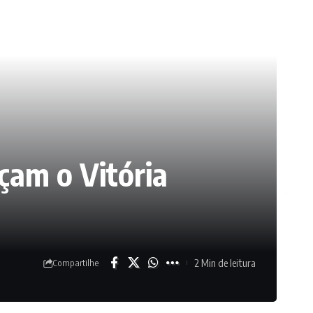
çam o Vitória
2 Min de leitura
Compartilhe