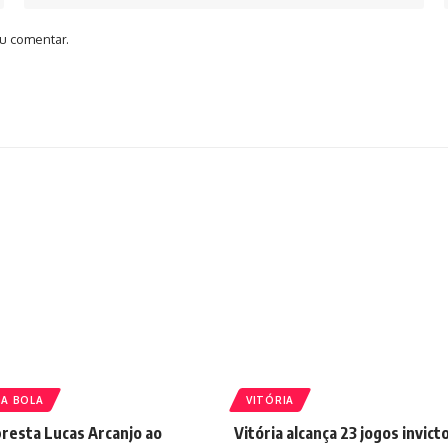
u comentar.
A BOLA
VITÓRIA
resta Lucas Arcanjo ao
Vitória alcança 23 jogos invict