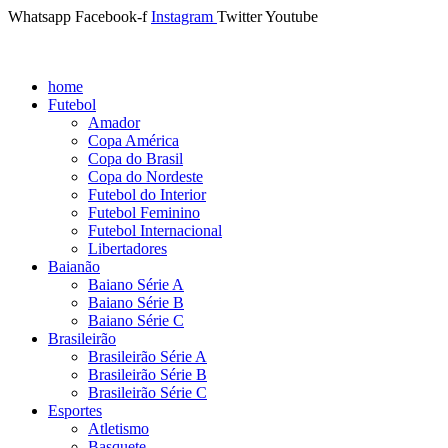
Whatsapp
Facebook-f
Instagram
Twitter
Youtube
home
Futebol
Amador
Copa América
Copa do Brasil
Copa do Nordeste
Futebol do Interior
Futebol Feminino
Futebol Internacional
Libertadores
Baianão
Baiano Série A
Baiano Série B
Baiano Série C
Brasileirão
Brasileirão Série A
Brasileirão Série B
Brasileirão Série C
Esportes
Atletismo
Basquete