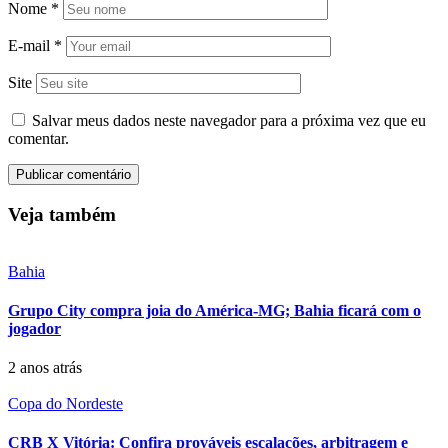
Nome
*
E-mail
*
Site
Salvar meus dados neste navegador para a próxima vez que eu
comentar.
Veja também
Bahia
Grupo City compra joia do América-MG; Bahia ficará com o
jogador
2 anos atrás
Copa do Nordeste
CRB X Vitória: Confira prováveis escalações, arbitragem e