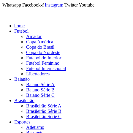
Whatsapp
Facebook-f
Instagram
Twitter
Youtube
home
Futebol
Amador
Copa América
Copa do Brasil
Copa do Nordeste
Futebol do Interior
Futebol Feminino
Futebol Internacional
Libertadores
Baianão
Baiano Série A
Baiano Série B
Baiano Série C
Brasileirão
Brasileirão Série A
Brasileirão Série B
Brasileirão Série C
Esportes
Atletismo
Basquete