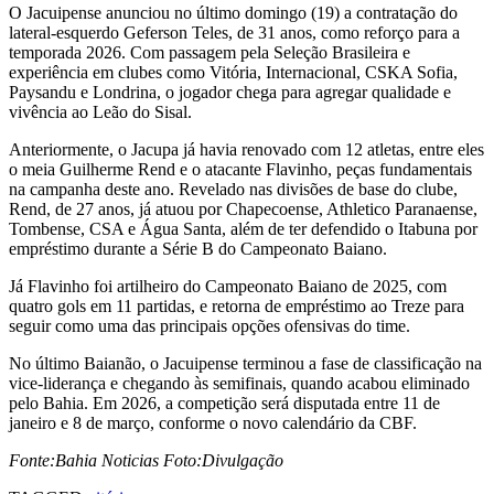
O Jacuipense anunciou no último domingo (19) a contratação do
lateral-esquerdo Geferson Teles, de 31 anos, como reforço para a
temporada 2026. Com passagem pela Seleção Brasileira e
experiência em clubes como Vitória, Internacional, CSKA Sofia,
Paysandu e Londrina, o jogador chega para agregar qualidade e
vivência ao Leão do Sisal.
Anteriormente, o Jacupa já havia renovado com 12 atletas, entre eles
o meia Guilherme Rend e o atacante Flavinho, peças fundamentais
na campanha deste ano. Revelado nas divisões de base do clube,
Rend, de 27 anos, já atuou por Chapecoense, Athletico Paranaense,
Tombense, CSA e Água Santa, além de ter defendido o Itabuna por
empréstimo durante a Série B do Campeonato Baiano.
Já Flavinho foi artilheiro do Campeonato Baiano de 2025, com
quatro gols em 11 partidas, e retorna de empréstimo ao Treze para
seguir como uma das principais opções ofensivas do time.
No último Baianão, o Jacuipense terminou a fase de classificação na
vice-liderança e chegando às semifinais, quando acabou eliminado
pelo Bahia. Em 2026, a competição será disputada entre 11 de
janeiro e 8 de março, conforme o novo calendário da CBF.
Fonte:Bahia Noticias Foto:Divulgação