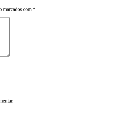
ão marcados com
*
mentar.