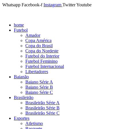
Whatsapp
Facebook-f
Instagram
Twitter
Youtube
home
Futebol
Amador
Copa América
Copa do Brasil
Copa do Nordeste
Futebol do Interior
Futebol Feminino
Futebol Internacional
Libertadores
Baianão
Baiano Série A
Baiano Série B
Baiano Série C
Brasileirão
Brasileirão Série A
Brasileirão Série B
Brasileirão Série C
Esportes
Atletismo
Basquete