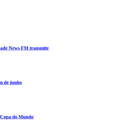
edade News FM transmite
im de junho
 a Copa do Mundo