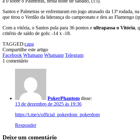
a 0 sobre o Palmeiras, nesta noite de sábado, (15).
Santos e Palmeiras se enfrentaram em jogo atrasado da 13ª rodada, na
que tirou o Verdão da liderança do campeonato e deu ao Flamengo (qu
Com a vitória, o Santos pula para 36 pontos e
ultrapassa o Vitória
, 
critério de saldo de gols: -14 x -18.
TAGGED:
capa
Compartilhe este artigo
Facebook
Whatsapp
Whatsapp
Telegram
1 comentário
PokerPhantom
disse:
13 de dezembro de 2025 às 19:36
https://t.me/s/official_pokerdom_pokerdom
Responder
Deixe um comentário