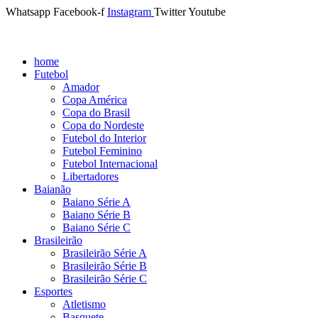
Whatsapp
Facebook-f
Instagram
Twitter
Youtube
home
Futebol
Amador
Copa América
Copa do Brasil
Copa do Nordeste
Futebol do Interior
Futebol Feminino
Futebol Internacional
Libertadores
Baianão
Baiano Série A
Baiano Série B
Baiano Série C
Brasileirão
Brasileirão Série A
Brasileirão Série B
Brasileirão Série C
Esportes
Atletismo
Basquete