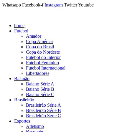
Whatsapp
Facebook-f
Instagram
Twitter
Youtube
home
Futebol
Amador
Copa América
Copa do Brasil
Copa do Nordeste
Futebol do Interior
Futebol Feminino
Futebol Internacional
Libertadores
Baianão
Baiano Série A
Baiano Série B
Baiano Série C
Brasileirão
Brasileirão Série A
Brasileirão Série B
Brasileirão Série C
Esportes
Atletismo
Basquete