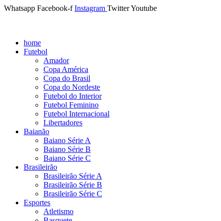
Whatsapp
Facebook-f
Instagram
Twitter
Youtube
home
Futebol
Amador
Copa América
Copa do Brasil
Copa do Nordeste
Futebol do Interior
Futebol Feminino
Futebol Internacional
Libertadores
Baianão
Baiano Série A
Baiano Série B
Baiano Série C
Brasileirão
Brasileirão Série A
Brasileirão Série B
Brasileirão Série C
Esportes
Atletismo
Basquete