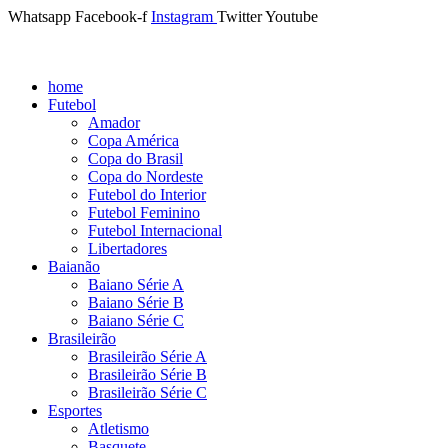
Whatsapp
Facebook-f
Instagram
Twitter
Youtube
home
Futebol
Amador
Copa América
Copa do Brasil
Copa do Nordeste
Futebol do Interior
Futebol Feminino
Futebol Internacional
Libertadores
Baianão
Baiano Série A
Baiano Série B
Baiano Série C
Brasileirão
Brasileirão Série A
Brasileirão Série B
Brasileirão Série C
Esportes
Atletismo
Basquete