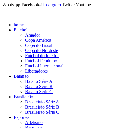
Whatsapp
Facebook-f
Instagram
Twitter
Youtube
home
Futebol
Amador
Copa América
Copa do Brasil
Copa do Nordeste
Futebol do Interior
Futebol Feminino
Futebol Internacional
Libertadores
Baianão
Baiano Série A
Baiano Série B
Baiano Série C
Brasileirão
Brasileirão Série A
Brasileirão Série B
Brasileirão Série C
Esportes
Atletismo
Basquete