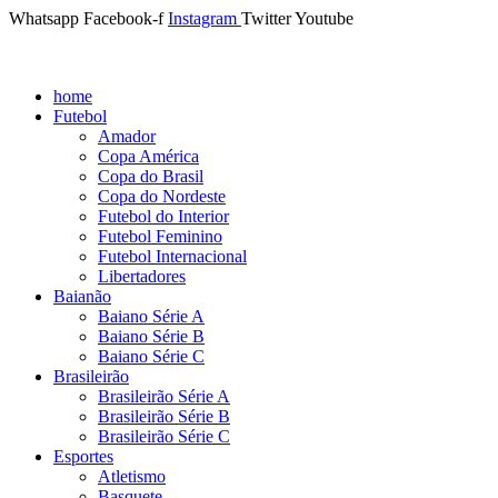
Whatsapp
Facebook-f
Instagram
Twitter
Youtube
home
Futebol
Amador
Copa América
Copa do Brasil
Copa do Nordeste
Futebol do Interior
Futebol Feminino
Futebol Internacional
Libertadores
Baianão
Baiano Série A
Baiano Série B
Baiano Série C
Brasileirão
Brasileirão Série A
Brasileirão Série B
Brasileirão Série C
Esportes
Atletismo
Basquete