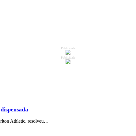
Publicidade
Publicidade
r dispensada
rlton Athletic, resolveu…