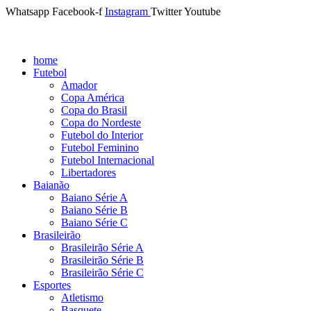
Whatsapp
Facebook-f
Instagram
Twitter
Youtube
home
Futebol
Amador
Copa América
Copa do Brasil
Copa do Nordeste
Futebol do Interior
Futebol Feminino
Futebol Internacional
Libertadores
Baianão
Baiano Série A
Baiano Série B
Baiano Série C
Brasileirão
Brasileirão Série A
Brasileirão Série B
Brasileirão Série C
Esportes
Atletismo
Basquete