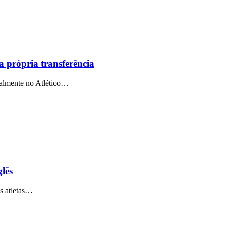
a própria transferência
tualmente no Atlético…
glês
is atletas…