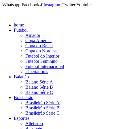
Whatsapp
Facebook-f
Instagram
Twitter
Youtube
home
Futebol
Amador
Copa América
Copa do Brasil
Copa do Nordeste
Futebol do Interior
Futebol Feminino
Futebol Internacional
Libertadores
Baianão
Baiano Série A
Baiano Série B
Baiano Série C
Brasileirão
Brasileirão Série A
Brasileirão Série B
Brasileirão Série C
Esportes
Atletismo
Basquete