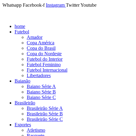
Whatsapp
Facebook-f
Instagram
Twitter
Youtube
home
Futebol
Amador
Copa América
Copa do Brasil
Copa do Nordeste
Futebol do Interior
Futebol Feminino
Futebol Internacional
Libertadores
Baianão
Baiano Série A
Baiano Série B
Baiano Série C
Brasileirão
Brasileirão Série A
Brasileirão Série B
Brasileirão Série C
Esportes
Atletismo
Basquete